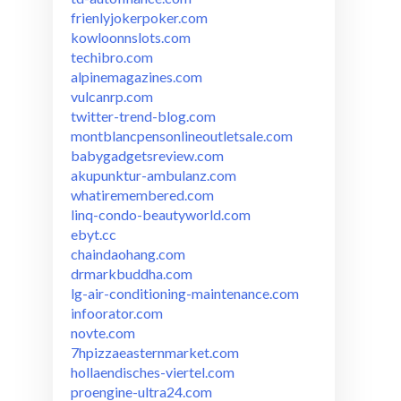
frienlyjokerpoker.com
kowloonnslots.com
techibro.com
alpinemagazines.com
vulcanrp.com
twitter-trend-blog.com
montblancpensonlineoutletsale.com
babygadgetsreview.com
akupunktur-ambulanz.com
whatiremembered.com
linq-condo-beautyworld.com
ebyt.cc
chaindaohang.com
drmarkbuddha.com
lg-air-conditioning-maintenance.com
infoorator.com
novte.com
7hpizzaeasternmarket.com
hollaendisches-viertel.com
proengine-ultra24.com