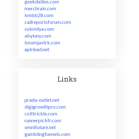
geekdailies.com
merchrain.com
kmbb28.com
callreportsforum.com
sokmilya.com
abyluny.com
boomjavtrk.com
apklead.net
Links
prada-outlet.net
digigrowthpro.com
colttrickle.com
runnerpickfr.com
omnifuture.net
gamblingfunnels.com