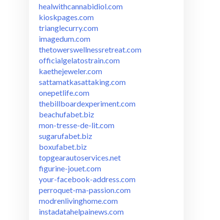
healwithcannabidiol.com
kioskpages.com
trianglecurry.com
imagedum.com
thetowerswellnessretreat.com
officialgelatostrain.com
kaethejeweler.com
sattamatkasattaking.com
onepetlife.com
thebillboardexperiment.com
beachufabet.biz
mon-tresse-de-lit.com
sugarufabet.biz
boxufabet.biz
topgearautoservices.net
figurine-jouet.com
your-facebook-address.com
perroquet-ma-passion.com
modrenlivinghome.com
instadatahelpainews.com