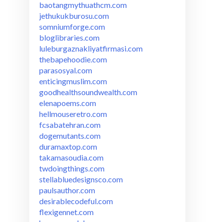
baotangmythuathcm.com
jethukukburosu.com
somniumforge.com
bloglibraries.com
luleburgaznakliyatfirmasi.com
thebapehoodie.com
parasosyal.com
enticingmuslim.com
goodhealthsoundwealth.com
elenapoems.com
hellmouseretro.com
fcsabatehran.com
dogemutants.com
duramaxtop.com
takamasoudia.com
twdoingthings.com
stellabluedesignsco.com
paulsauthor.com
desirablecodeful.com
flexigennet.com