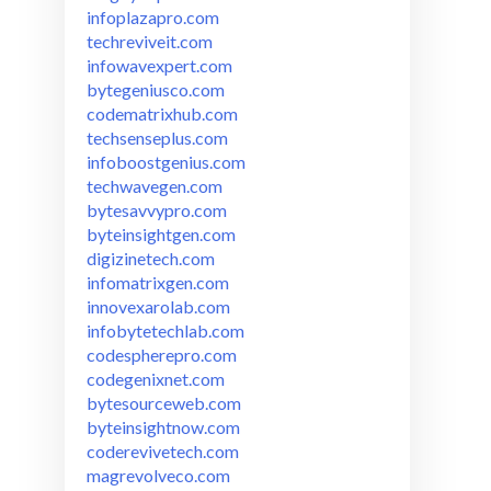
infoplazapro.com
techreviveit.com
infowavexpert.com
bytegeniusco.com
codematrixhub.com
techsenseplus.com
infoboostgenius.com
techwavegen.com
bytesavvypro.com
byteinsightgen.com
digizinetech.com
infomatrixgen.com
innovexarolab.com
infobytetechlab.com
codespherepro.com
codegenixnet.com
bytesourceweb.com
byteinsightnow.com
coderevivetech.com
magrevolveco.com