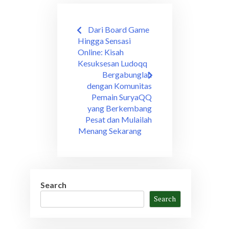
Post
Dari Board Game
navigation
Hingga Sensasi
Online: Kisah
Kesuksesan Ludoqq
Bergabunglah
dengan Komunitas
Pemain SuryaQQ
yang Berkembang
Pesat dan Mulailah
Menang Sekarang
Search
Search