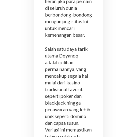
heran jika para pemain
di seluruh dunia
berbondong-bondong
mengunjungi situs ini
untuk mencari
kemenangan besar.
Salah satu daya tarik
utama Doyanqq
adalah pilihan
permainannya, yang
mencakup segala hal
mulai dari kasino
tradisional favorit
seperti poker dan
blackjack hingga
penawaran yang lebih
unik seperti domino
dan capsa susun.
Variasi ini memastikan
bahwa selalu ada