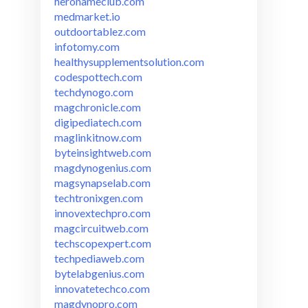
heronameclub.com
medmarket.io
outdoortablez.com
infotomy.com
healthysupplementsolution.com
codespottech.com
techdynogo.com
magchronicle.com
digipediatech.com
maglinkitnow.com
byteinsightweb.com
magdynogenius.com
magsynapselab.com
techtronixgen.com
innovextechpro.com
magcircuitweb.com
techscopexpert.com
techpediaweb.com
bytelabgenius.com
innovatetechco.com
magdynopro.com