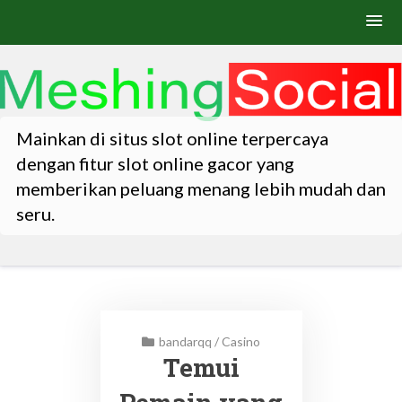
Skip
to
content
Mainkan di situs slot online terpercaya
dengan fitur slot online gacor yang
memberikan peluang menang lebih mudah dan
seru.
bandarqq
/
Casino
Temui