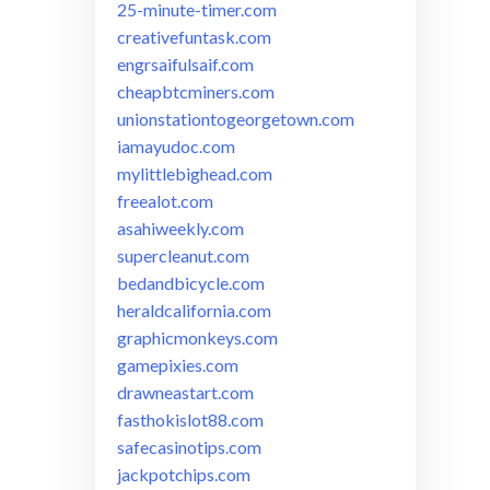
25-minute-timer.com
creativefuntask.com
engrsaifulsaif.com
cheapbtcminers.com
unionstationtogeorgetown.com
iamayudoc.com
mylittlebighead.com
freealot.com
asahiweekly.com
supercleanut.com
bedandbicycle.com
heraldcalifornia.com
graphicmonkeys.com
gamepixies.com
drawneastart.com
fasthokislot88.com
safecasinotips.com
jackpotchips.com