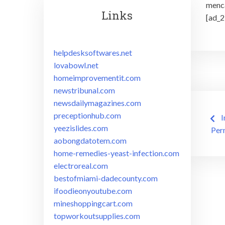
menca
Links
[ad_2
helpdesksoftwares.net
lovabowl.net
homeimprovementit.com
newstribunal.com
newsdailymagazines.com
Po
preceptionhub.com
I
yeezislides.com
Per
na
aobongdatotem.com
home-remedies-yeast-infection.com
electroreal.com
bestofmiami-dadecounty.com
ifoodieonyoutube.com
mineshoppingcart.com
topworkoutsupplies.com