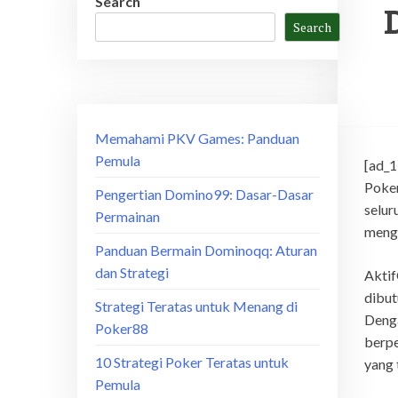
Search
Search
Memahami PKV Games: Panduan
Pemula
[ad_1
Poker
Pengertian Domino99: Dasar-Dasar
selur
Permainan
mengi
Panduan Bermain Dominoqq: Aturan
dan Strategi
Aktif
dibut
Strategi Teratas untuk Menang di
Denga
Poker88
berpe
10 Strategi Poker Teratas untuk
yang 
Pemula