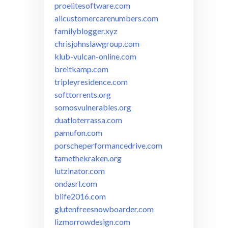
proelitesoftware.com
allcustomercarenumbers.com
familyblogger.xyz
chrisjohnslawgroup.com
klub-vulcan-online.com
breitkamp.com
tripleyresidence.com
softtorrents.org
somosvulnerables.org
duatloterrassa.com
pamufon.com
porscheperformancedrive.com
tamethekraken.org
lutzinator.com
ondasrl.com
blife2016.com
glutenfreesnowboarder.com
lizmorrowdesign.com