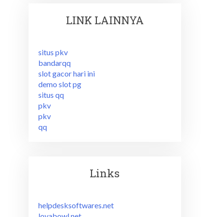
LINK LAINNYA
situs pkv
bandarqq
slot gacor hari ini
demo slot pg
situs qq
pkv
pkv
qq
Links
helpdesksoftwares.net
lovabowl.net