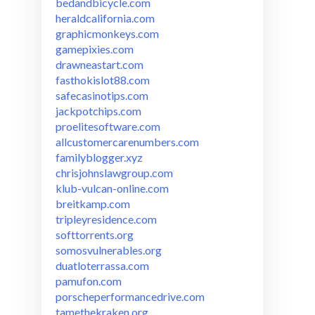
bedandbicycle.com
heraldcalifornia.com
graphicmonkeys.com
gamepixies.com
drawneastart.com
fasthokislot88.com
safecasinotips.com
jackpotchips.com
proelitesoftware.com
allcustomercarenumbers.com
familyblogger.xyz
chrisjohnslawgroup.com
klub-vulcan-online.com
breitkamp.com
tripleyresidence.com
softtorrents.org
somosvulnerables.org
duatloterrassa.com
pamufon.com
porscheperformancedrive.com
tamethekraken.org