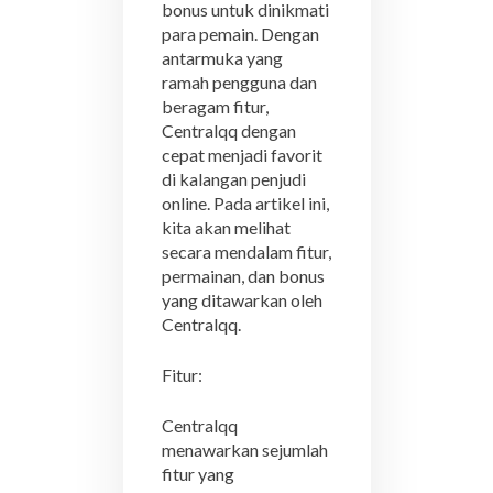
bonus untuk dinikmati
para pemain. Dengan
antarmuka yang
ramah pengguna dan
beragam fitur,
Centralqq dengan
cepat menjadi favorit
di kalangan penjudi
online. Pada artikel ini,
kita akan melihat
secara mendalam fitur,
permainan, dan bonus
yang ditawarkan oleh
Centralqq.
Fitur:
Centralqq
menawarkan sejumlah
fitur yang