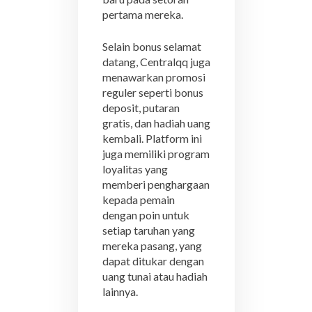
pertama mereka.
Selain bonus selamat
datang, Centralqq juga
menawarkan promosi
reguler seperti bonus
deposit, putaran
gratis, dan hadiah uang
kembali. Platform ini
juga memiliki program
loyalitas yang
memberi penghargaan
kepada pemain
dengan poin untuk
setiap taruhan yang
mereka pasang, yang
dapat ditukar dengan
uang tunai atau hadiah
lainnya.