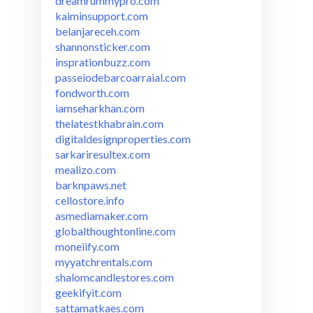
dreamrummypro.com
kaiminsupport.com
belanjareceh.com
shannonsticker.com
insprationbuzz.com
passeiodebarcoarraial.com
fondworth.com
iamseharkhan.com
thelatestkhabrain.com
digitaldesignproperties.com
sarkariresultex.com
mealizo.com
barknpaws.net
cellostore.info
asmediamaker.com
globalthoughtonline.com
moneiify.com
myyatchrentals.com
shalomcandlestores.com
geekifyit.com
sattamatkaes.com