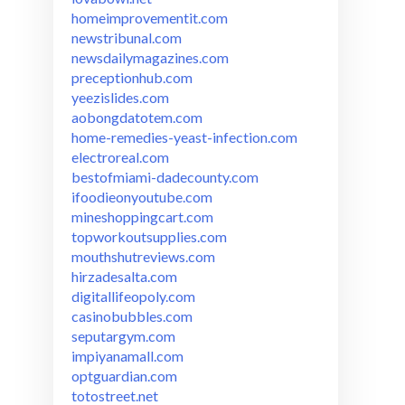
homeimprovementit.com
newstribunal.com
newsdailymagazines.com
preceptionhub.com
yeezislides.com
aobongdatotem.com
home-remedies-yeast-infection.com
electroreal.com
bestofmiami-dadecounty.com
ifoodieonyoutube.com
mineshoppingcart.com
topworkoutsupplies.com
mouthshutreviews.com
hirzadesalta.com
digitallifeopoly.com
casinobubbles.com
seputargym.com
impiyanamall.com
optguardian.com
totostreet.net