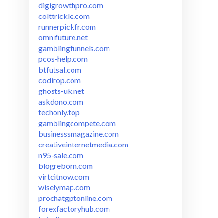
digigrowthpro.com
colttrickle.com
runnerpickfr.com
omnifuture.net
gamblingfunnels.com
pcos-help.com
btfutsal.com
codirop.com
ghosts-uk.net
askdono.com
techonly.top
gamblingcompete.com
businesssmagazine.com
creativeinternetmedia.com
n95-sale.com
blogreborn.com
virtcitnow.com
wiselymap.com
prochatgptonline.com
forexfactoryhub.com