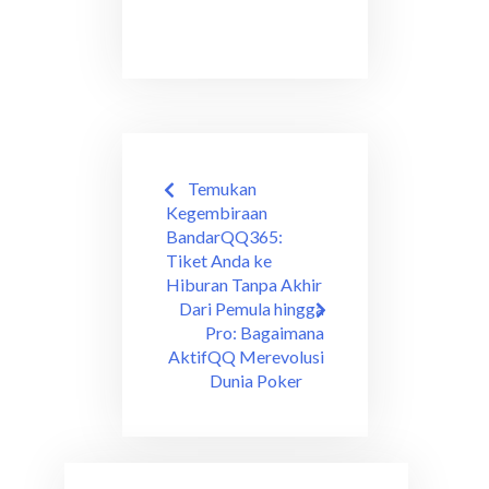
Post
Temukan
navigation
Kegembiraan
BandarQQ365:
Tiket Anda ke
Hiburan Tanpa Akhir
Dari Pemula hingga
Pro: Bagaimana
AktifQQ Merevolusi
Dunia Poker