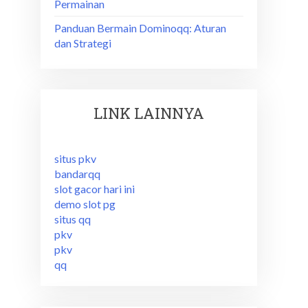
Permainan
Panduan Bermain Dominoqq: Aturan
dan Strategi
LINK LAINNYA
situs pkv
bandarqq
slot gacor hari ini
demo slot pg
situs qq
pkv
pkv
qq