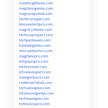
byteinsightweb.com
magdynogenius.com
magsynapselab.com
techtronixgen.com
innovextechpro.com
magcircuitweb.com
techscopexpert.com
techpediaweb.com
bytelabgenius.com
innovatetechco.com
magdynopro.com
infoplazapro.com
techreviveit.com
infowavexpert.com
bytegeniusco.com
codematrixhub.com
techsenseplus.com
infoboostgenius.com
techwavegen.com
bytesavvypro.com