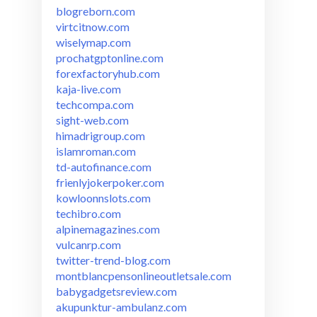
blogreborn.com
virtcitnow.com
wiselymap.com
prochatgptonline.com
forexfactoryhub.com
kaja-live.com
techcompa.com
sight-web.com
himadrigroup.com
islamroman.com
td-autofinance.com
frienlyjokerpoker.com
kowloonnslots.com
techibro.com
alpinemagazines.com
vulcanrp.com
twitter-trend-blog.com
montblancpensonlineoutletsale.com
babygadgetsreview.com
akupunktur-ambulanz.com