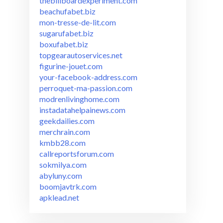
thebillboardexperiment.com
beachufabet.biz
mon-tresse-de-lit.com
sugarufabet.biz
boxufabet.biz
topgearautoservices.net
figurine-jouet.com
your-facebook-address.com
perroquet-ma-passion.com
modrenlivinghome.com
instadatahelpainews.com
geekdailies.com
merchrain.com
kmbb28.com
callreportsforum.com
sokmilya.com
abyluny.com
boomjavtrk.com
apklead.net