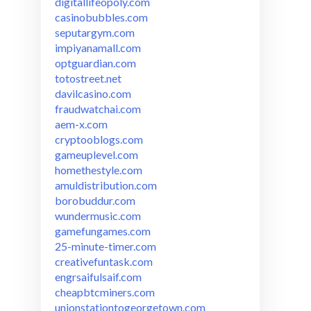
digitallifeopoly.com
casinobubbles.com
seputargym.com
impiyanamall.com
optguardian.com
totostreet.net
davilcasino.com
fraudwatchai.com
aem-x.com
cryptooblogs.com
gameuplevel.com
homethestyle.com
amuldistribution.com
borobuddur.com
wundermusic.com
gamefungames.com
25-minute-timer.com
creativefuntask.com
engrsaifulsaif.com
cheapbtcminers.com
unionstationtogeorgetown.com