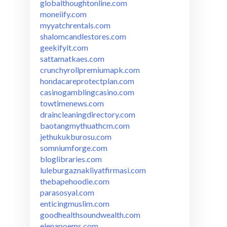
globalthoughtonline.com
moneiify.com
myyatchrentals.com
shalomcandlestores.com
geekifyit.com
sattamatkaes.com
crunchyrollpremiumapk.com
hondacareprotectplan.com
casinogamblingcasino.com
towtimenews.com
draincleaningdirectory.com
baotangmythuathcm.com
jethukukburosu.com
somniumforge.com
bloglibraries.com
luleburgaznakliyatfirmasi.com
thebapehoodie.com
parasosyal.com
enticingmuslim.com
goodhealthsoundwealth.com
elenapoems.com