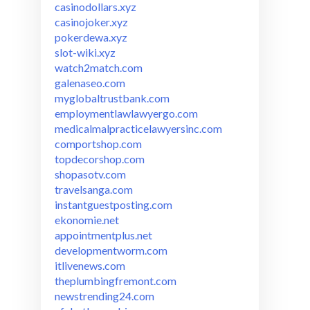
casinodollars.xyz
casinojoker.xyz
pokerdewa.xyz
slot-wiki.xyz
watch2match.com
galenaseo.com
myglobaltrustbank.com
employmentlawlawyergo.com
medicalmalpracticelawyersinc.com
comportshop.com
topdecorshop.com
shopasotv.com
travelsanga.com
instantguestposting.com
ekonomie.net
appointmentplus.net
developmentworm.com
itlivenews.com
theplumbingfremont.com
newstrending24.com