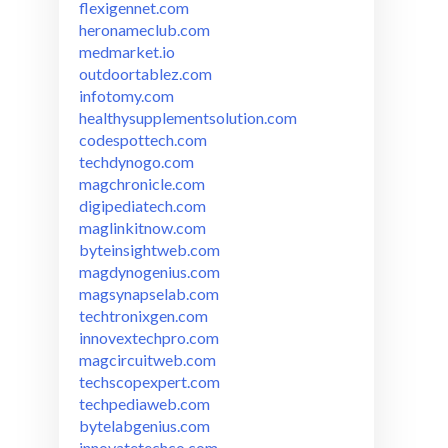
flexigennet.com
heronameclub.com
medmarket.io
outdoortablez.com
infotomy.com
healthysupplementsolution.com
codespottech.com
techdynogo.com
magchronicle.com
digipediatech.com
maglinkitnow.com
byteinsightweb.com
magdynogenius.com
magsynapselab.com
techtronixgen.com
innovextechpro.com
magcircuitweb.com
techscopexpert.com
techpediaweb.com
bytelabgenius.com
innovatetechco.com