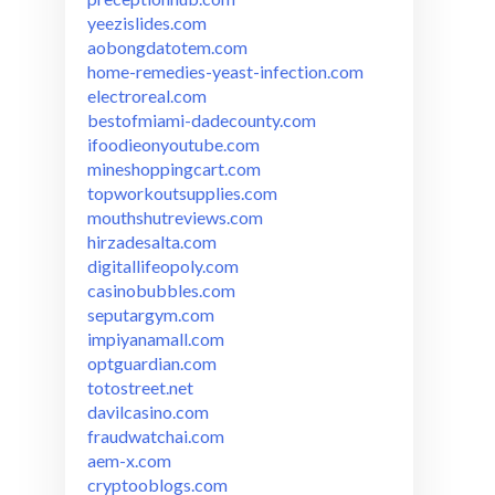
yeezislides.com
aobongdatotem.com
home-remedies-yeast-infection.com
electroreal.com
bestofmiami-dadecounty.com
ifoodieonyoutube.com
mineshoppingcart.com
topworkoutsupplies.com
mouthshutreviews.com
hirzadesalta.com
digitallifeopoly.com
casinobubbles.com
seputargym.com
impiyanamall.com
optguardian.com
totostreet.net
davilcasino.com
fraudwatchai.com
aem-x.com
cryptooblogs.com