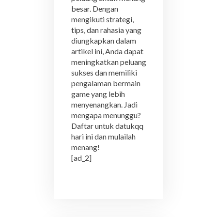
besar. Dengan
mengikuti strategi,
tips, dan rahasia yang
diungkapkan dalam
artikel ini, Anda dapat
meningkatkan peluang
sukses dan memiliki
pengalaman bermain
game yang lebih
menyenangkan. Jadi
mengapa menunggu?
Daftar untuk datukqq
hari ini dan mulailah
menang!
[ad_2]