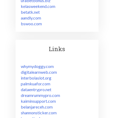
ufabetbonus.biz
kelasweekend.com
betatk.net
aandly.com
bswoo.com
Links
whymydoggy.com
digitalearnweb.com
interbolaslot.org
palmkuafor.com
dataentrypro.net
dreamrummypro.com
kaiminsupport.com
belanjareceh.com
shannonsticker.com