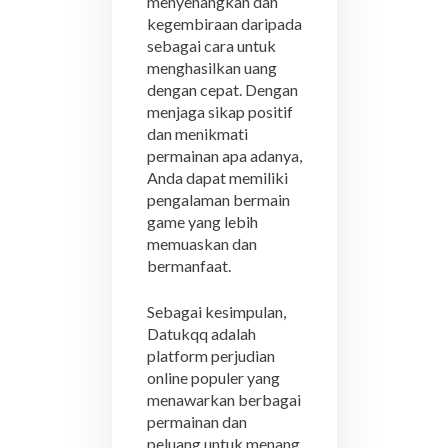
menyenangkan dan
kegembiraan daripada
sebagai cara untuk
menghasilkan uang
dengan cepat. Dengan
menjaga sikap positif
dan menikmati
permainan apa adanya,
Anda dapat memiliki
pengalaman bermain
game yang lebih
memuaskan dan
bermanfaat.
Sebagai kesimpulan,
Datukqq adalah
platform perjudian
online populer yang
menawarkan berbagai
permainan dan
peluang untuk menang