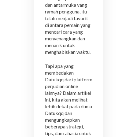
dan antarmuka yang
ramah pengguna, itu
telah menjadi favorit
di antara pemain yang
mencari cara yang
menyenangkan dan
menarik untuk
menghabiskan waktu.
Tapi apa yang
membedakan
Datukqq dari platform
perjudian online
lainnya? Dalam artikel
ini, kita akan melihat
lebih dekat pada dunia
Datukqq dan
mengungkapkan
beberapa strategi,
tips, dan rahasia untuk