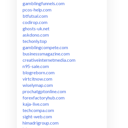
gamblingfunnels.com
pcos-help.com
btfutsal.com
codirop.com
ghosts-uk.net
askdono.com
techonly.top
gamblingcompete.com
businesssmagazine.com
creativeinternetmedia.com
n95-sale.com
blogreborn.com
virtcitnow.com
wiselymap.com
prochatgptonline.com
forexfactoryhub.com
kaja-live.com
techcompa.com
sight-web.com
himadrigroup.com