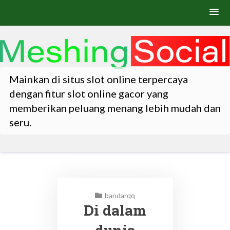
Skip
to
content
Mainkan di situs slot online terpercaya
dengan fitur slot online gacor yang
memberikan peluang menang lebih mudah dan
seru.
bandarqq
Di dalam