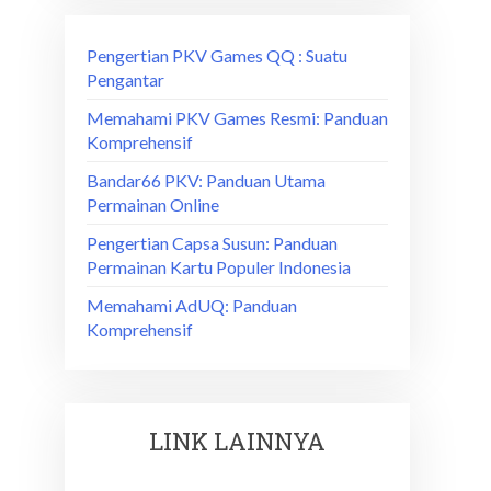
Pengertian PKV Games QQ : Suatu
Pengantar
Memahami PKV Games Resmi: Panduan
Komprehensif
Bandar66 PKV: Panduan Utama
Permainan Online
Pengertian Capsa Susun: Panduan
Permainan Kartu Populer Indonesia
Memahami AdUQ: Panduan
Komprehensif
LINK LAINNYA