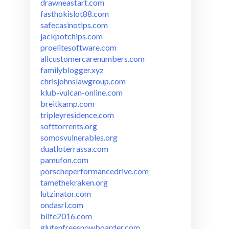
drawneastart.com
fasthokislot88.com
safecasinotips.com
jackpotchips.com
proelitesoftware.com
allcustomercarenumbers.com
familyblogger.xyz
chrisjohnslawgroup.com
klub-vulcan-online.com
breitkamp.com
tripleyresidence.com
softtorrents.org
somosvulnerables.org
duatloterrassa.com
pamufon.com
porscheperformancedrive.com
tamethekraken.org
lutzinator.com
ondasrl.com
blife2016.com
glutenfreesnowboarder.com