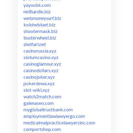
yayosbk.com
neilhardie.biz
webmoneysurf.biz
kolohebluet.biz
shootermask.biz
busterwheel.biz
shelfari.net
casinorussia.xyz
slotumcasino.xyz
casinoglamour.xyz
casinodollars.xyz
casinojoker.xyz
pokerdewa.xyz
slot-wiki.xyz
watch2match.com
galenaseo.com
myglobaltrustbank.com
employmentlawlawyergo.com
medicalmalpracticelawyersinc.com
comportshop.com