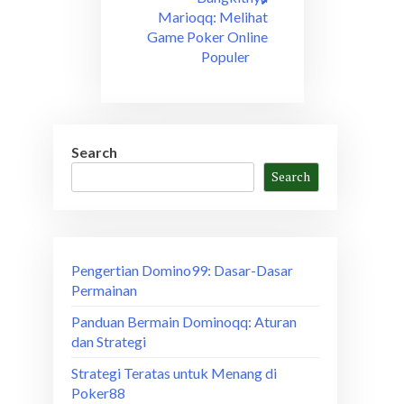
Marioqq: Melihat
Game Poker Online
Populer
Search
Search
Pengertian Domino99: Dasar-Dasar
Permainan
Panduan Bermain Dominoqq: Aturan
dan Strategi
Strategi Teratas untuk Menang di
Poker88