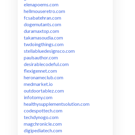
elenapoems.com
hellmouseretro.com
fcsabatehran.com
dogemutants.com
duramaxtop.com
takamasoudia.com
twdoingthings.com
stellabluedesignsco.com
paulsauthor.com
desirablecodeful.com
flexigennet.com
heronameclub.com
medmarket.io
outdoortablez.com
infotomy.com
healthysupplementsolution.com
codespottech.com
techdynogo.com
magchronicle.com
digipediatech.com