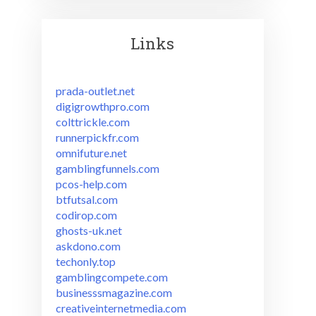
Links
prada-outlet.net
digigrowthpro.com
colttrickle.com
runnerpickfr.com
omnifuture.net
gamblingfunnels.com
pcos-help.com
btfutsal.com
codirop.com
ghosts-uk.net
askdono.com
techonly.top
gamblingcompete.com
businesssmagazine.com
creativeinternetmedia.com