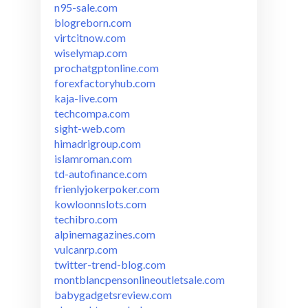
n95-sale.com
blogreborn.com
virtcitnow.com
wiselymap.com
prochatgptonline.com
forexfactoryhub.com
kaja-live.com
techcompa.com
sight-web.com
himadrigroup.com
islamroman.com
td-autofinance.com
frienlyjokerpoker.com
kowloonnslots.com
techibro.com
alpinemagazines.com
vulcanrp.com
twitter-trend-blog.com
montblancpensonlineoutletsale.com
babygadgetsreview.com