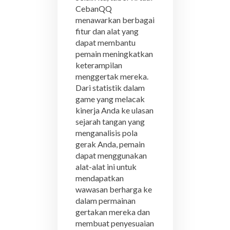
CebanQQ
menawarkan berbagai
fitur dan alat yang
dapat membantu
pemain meningkatkan
keterampilan
menggertak mereka.
Dari statistik dalam
game yang melacak
kinerja Anda ke ulasan
sejarah tangan yang
menganalisis pola
gerak Anda, pemain
dapat menggunakan
alat-alat ini untuk
mendapatkan
wawasan berharga ke
dalam permainan
gertakan mereka dan
membuat penyesuaian