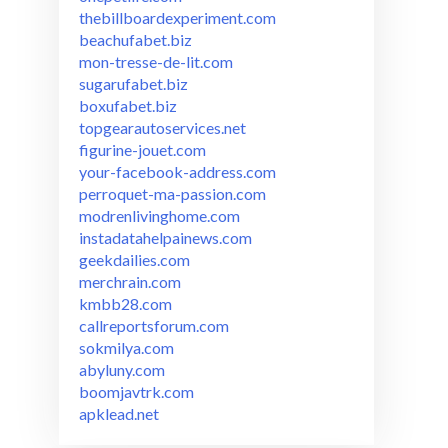
thebillboardexperiment.com
beachufabet.biz
mon-tresse-de-lit.com
sugarufabet.biz
boxufabet.biz
topgearautoservices.net
figurine-jouet.com
your-facebook-address.com
perroquet-ma-passion.com
modrenlivinghome.com
instadatahelpainews.com
geekdailies.com
merchrain.com
kmbb28.com
callreportsforum.com
sokmilya.com
abyluny.com
boomjavtrk.com
apklead.net