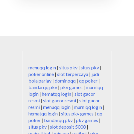
menuqq login
|
situs pkv
|
situs pkv
|
poker online
|
slot terpercaya
|
judi
bola parlay
|
dominoqq
|
qq poker
|
bandarqq pkv
|
pkv games
|
murniqq
login
|
hematqq login
|
slot gacor
resmi
|
slot gacor resmi
|
slot gacor
resmi
|
menuqq login
|
murniqq login
|
hematqq login
|
situs pkv games
|
qq
poker
|
bandarqq pkv
|
pkv games
|
situs pkv
|
slot deposit 5000
|
majestibet
|
miyaqq
|
gajibet
|
pkv