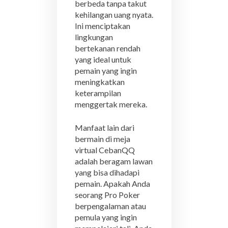
berbeda tanpa takut
kehilangan uang nyata.
Ini menciptakan
lingkungan
bertekanan rendah
yang ideal untuk
pemain yang ingin
meningkatkan
keterampilan
menggertak mereka.
Manfaat lain dari
bermain di meja
virtual CebanQQ
adalah beragam lawan
yang bisa dihadapi
pemain. Apakah Anda
seorang Pro Poker
berpengalaman atau
pemula yang ingin