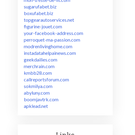
sugarufabet.biz
boxufabet.biz
topgearautoservices.net
figurine-jouet.com
your-facebook-address.com
perroquet-ma-passion.com
modrenlivinghome.com
instadatahelpainews.com
geekdailies.com
merchrain.com
kmbb28.com
callreportsforum.com
sokmilya.com
abyluny.com
boomjavtrk.com
apklead.net
Links