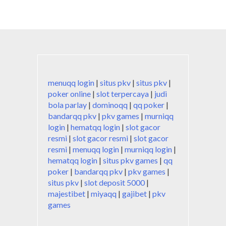
menuqq login
|
situs pkv
|
situs pkv
|
poker online
|
slot terpercaya
|
judi
bola parlay
|
dominoqq
|
qq poker
|
bandarqq pkv
|
pkv games
|
murniqq
login
|
hematqq login
|
slot gacor
resmi
|
slot gacor resmi
|
slot gacor
resmi
|
menuqq login
|
murniqq login
|
hematqq login
|
situs pkv games
|
qq
poker
|
bandarqq pkv
|
pkv games
|
situs pkv
|
slot deposit 5000
|
majestibet
|
miyaqq
|
gajibet
|
pkv
games