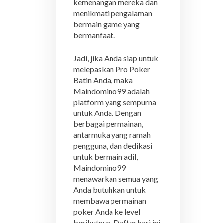
kemenangan mereka dan
menikmati pengalaman
bermain game yang
bermanfaat.
Jadi, jika Anda siap untuk
melepaskan Pro Poker
Batin Anda, maka
Maindomino99 adalah
platform yang sempurna
untuk Anda. Dengan
berbagai permainan,
antarmuka yang ramah
pengguna, dan dedikasi
untuk bermain adil,
Maindomino99
menawarkan semua yang
Anda butuhkan untuk
membawa permainan
poker Anda ke level
berikutnya. Daftar hari ini