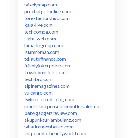
wiselymap.com
prochatgptonline.com
forexfactoryhub.com
kaja-live.com
techcompa.com
sight-web.com
himadrigroup.com
islamroman.com
td-autofinance.com
frienlyjokerpoker.com
kowloonnslots.com
techibro.com
alpinemagazines.com
vulcanrp.com
twitter-trend-blog.com
montblancpensonlineoutletsale.com
babygadgetsreview.com
akupunktur-ambulanz.com
whatiremembered.com
linq-condo-beautyworld.com