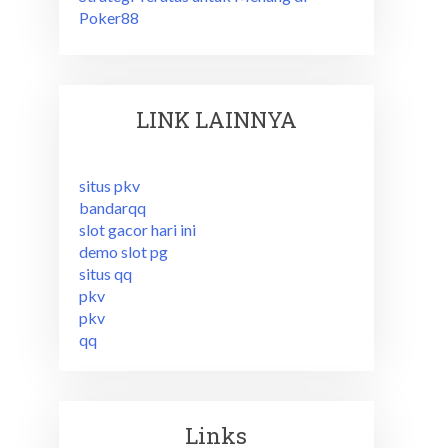
Poker88
LINK LAINNYA
situs pkv
bandarqq
slot gacor hari ini
demo slot pg
situs qq
pkv
pkv
qq
Links