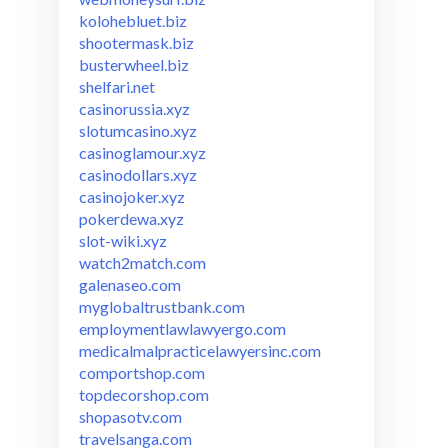
kolohebluet.biz
shootermask.biz
busterwheel.biz
shelfari.net
casinorussia.xyz
slotumcasino.xyz
casinoglamour.xyz
casinodollars.xyz
casinojoker.xyz
pokerdewa.xyz
slot-wiki.xyz
watch2match.com
galenaseo.com
myglobaltrustbank.com
employmentlawlawyergo.com
medicalmalpracticelawyersinc.com
comportshop.com
topdecorshop.com
shopasotv.com
travelsanga.com