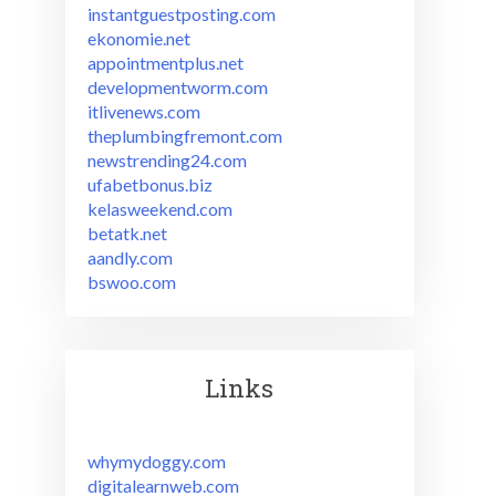
instantguestposting.com
ekonomie.net
appointmentplus.net
developmentworm.com
itlivenews.com
theplumbingfremont.com
newstrending24.com
ufabetbonus.biz
kelasweekend.com
betatk.net
aandly.com
bswoo.com
Links
whymydoggy.com
digitalearnweb.com