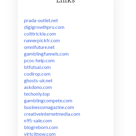
prada-outlet.net
digigrowthpro.com
colttrickle.com
runnerpickfr.com
omnifuture.net
gamblingfunnels.com
pcos-help.com
btfutsal.com
codirop.com
ghosts-uk.net
askdono.com
techonly.top
gamblingcompete.com
businesssmagazine.com
creativeinternetmedia.com
n95-sale.com
blogreborn.com
virtcitnow.com