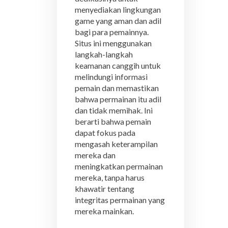
menyediakan lingkungan
game yang aman dan adil
bagi para pemainnya.
Situs ini menggunakan
langkah-langkah
keamanan canggih untuk
melindungi informasi
pemain dan memastikan
bahwa permainan itu adil
dan tidak memihak. Ini
berarti bahwa pemain
dapat fokus pada
mengasah keterampilan
mereka dan
meningkatkan permainan
mereka, tanpa harus
khawatir tentang
integritas permainan yang
mereka mainkan.