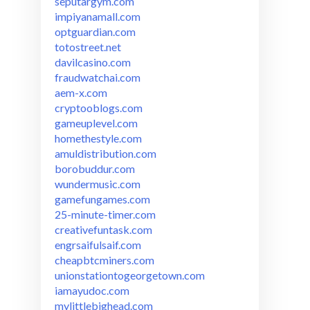
seputargym.com
impiyanamall.com
optguardian.com
totostreet.net
davilcasino.com
fraudwatchai.com
aem-x.com
cryptooblogs.com
gameuplevel.com
homethestyle.com
amuldistribution.com
borobuddur.com
wundermusic.com
gamefungames.com
25-minute-timer.com
creativefuntask.com
engrsaifulsaif.com
cheapbtcminers.com
unionstationtogeorgetown.com
iamayudoc.com
mylittlebighead.com