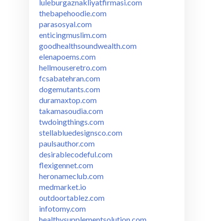
luleburgaznakliyatfirmasi.com
thebapehoodie.com
parasosyal.com
enticingmuslim.com
goodhealthsoundwealth.com
elenapoems.com
hellmouseretro.com
fcsabatehran.com
dogemutants.com
duramaxtop.com
takamasoudia.com
twdoingthings.com
stellabluedesignsco.com
paulsauthor.com
desirablecodeful.com
flexigennet.com
heronameclub.com
medmarket.io
outdoortablez.com
infotomy.com
healthysupplementsolution.com