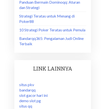
Panduan Bermain Dominoqq: Aturan
dan Strategi
Strategi Teratas untuk Menang di
Poker88
10 Strategi Poker Teratas untuk Pemula
Bandarqq365: Pengalaman Judi Online
Terbaik
LINK LAINNYA
situs pkv
bandarqq
slot gacor hari ini
demo slot pg
situs qq