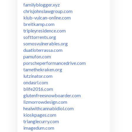
familyblogger.xyz
chrisjohnslawgroup.com
klub-vulcan-online.com
breitkamp.com
tripleyresidence.com
softtorrents.org
somosvulnerables.org
duatloterrassa.com
pamufon.com
porscheperformancedrive.com
tamethekraken.org
lutzinator.com
ondasrl.com
blife2016.com
glutenfreesnowboarder.com
lizmorrowdesign.com
healwithcannabidiol.com
kioskpages.com
trianglecurry.com
imagedum.com