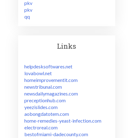
pkv
pkv
qq
Links
helpdesksoftwares.net
lovabowl.net
homeimprovementit.com
newstribunal.com
newsdailymagazines.com
preceptionhub.com
yeezislides.com
aobongdatotem.com
home-remedies-yeast-infection.com
electroreal.com
bestofmiami-dadecounty.com