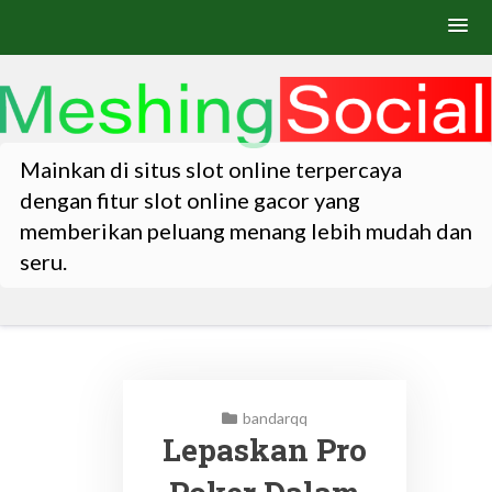
Skip
to
content
Mainkan di situs slot online terpercaya
dengan fitur slot online gacor yang
memberikan peluang menang lebih mudah dan
seru.
bandarqq
Lepaskan Pro