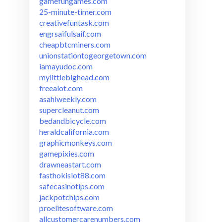
gamefungames.com
25-minute-timer.com
creativefuntask.com
engrsaifulsaif.com
cheapbtcminers.com
unionstationtogeorgetown.com
iamayudoc.com
mylittlebighead.com
freealot.com
asahiweekly.com
supercleanut.com
bedandbicycle.com
heraldcalifornia.com
graphicmonkeys.com
gamepixies.com
drawneastart.com
fasthokislot88.com
safecasinotips.com
jackpotchips.com
proelitesoftware.com
allcustomercarenumbers.com