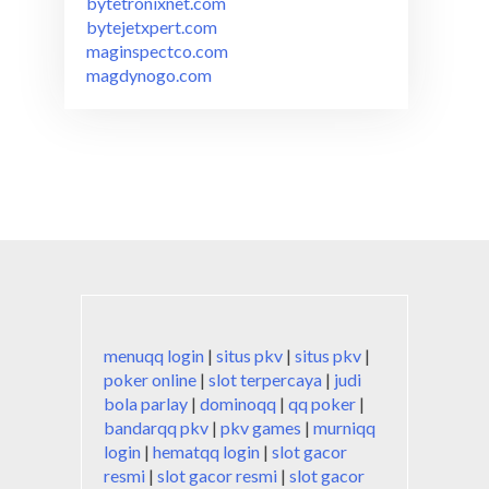
bytetronixnet.com
bytejetxpert.com
maginspectco.com
magdynogo.com
menuqq login
|
situs pkv
|
situs pkv
|
poker online
|
slot terpercaya
|
judi
bola parlay
|
dominoqq
|
qq poker
|
bandarqq pkv
|
pkv games
|
murniqq
login
|
hematqq login
|
slot gacor
resmi
|
slot gacor resmi
|
slot gacor