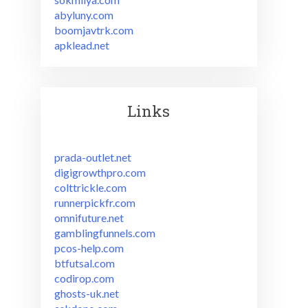
abyluny.com
boomjavtrk.com
apklead.net
Links
prada-outlet.net
digigrowthpro.com
colttrickle.com
runnerpickfr.com
omnifuture.net
gamblingfunnels.com
pcos-help.com
btfutsal.com
codirop.com
ghosts-uk.net