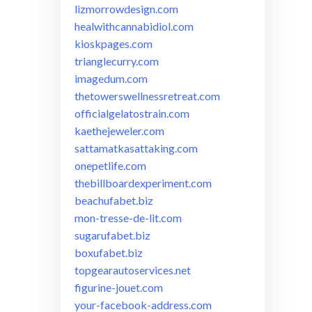
lizmorrowdesign.com
healwithcannabidiol.com
kioskpages.com
trianglecurry.com
imagedum.com
thetowerswellnessretreat.com
officialgelatostrain.com
kaethejeweler.com
sattamatkasattaking.com
onepetlife.com
thebillboardexperiment.com
beachufabet.biz
mon-tresse-de-lit.com
sugarufabet.biz
boxufabet.biz
topgearautoservices.net
figurine-jouet.com
your-facebook-address.com