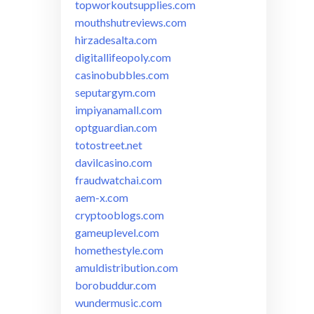
topworkoutsupplies.com
mouthshutreviews.com
hirzadesalta.com
digitallifeopoly.com
casinobubbles.com
seputargym.com
impiyanamall.com
optguardian.com
totostreet.net
davilcasino.com
fraudwatchai.com
aem-x.com
cryptooblogs.com
gameuplevel.com
homethestyle.com
amuldistribution.com
borobuddur.com
wundermusic.com