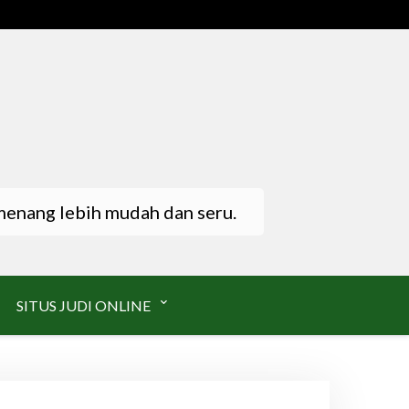
 menang lebih mudah dan seru.
SITUS JUDI ONLINE