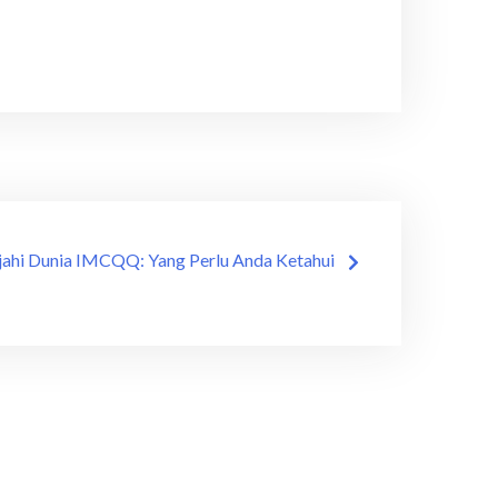
jahi Dunia IMCQQ: Yang Perlu Anda Ketahui