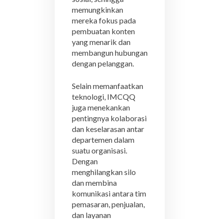
memungkinkan
mereka fokus pada
pembuatan konten
yang menarik dan
membangun hubungan
dengan pelanggan.
Selain memanfaatkan
teknologi, IMCQQ
juga menekankan
pentingnya kolaborasi
dan keselarasan antar
departemen dalam
suatu organisasi.
Dengan
menghilangkan silo
dan membina
komunikasi antara tim
pemasaran, penjualan,
dan layanan