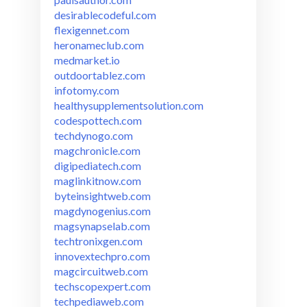
desirablecodeful.com
flexigennet.com
heronameclub.com
medmarket.io
outdoortablez.com
infotomy.com
healthysupplementsolution.com
codespottech.com
techdynogo.com
magchronicle.com
digipediatech.com
maglinkitnow.com
byteinsightweb.com
magdynogenius.com
magsynapselab.com
techtronixgen.com
innovextechpro.com
magcircuitweb.com
techscopexpert.com
techpediaweb.com