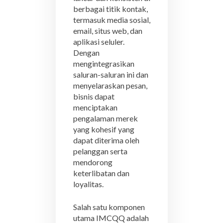
berbagai titik kontak,
termasuk media sosial,
email, situs web, dan
aplikasi seluler.
Dengan
mengintegrasikan
saluran-saluran ini dan
menyelaraskan pesan,
bisnis dapat
menciptakan
pengalaman merek
yang kohesif yang
dapat diterima oleh
pelanggan serta
mendorong
keterlibatan dan
loyalitas.
Salah satu komponen
utama IMCQQ adalah