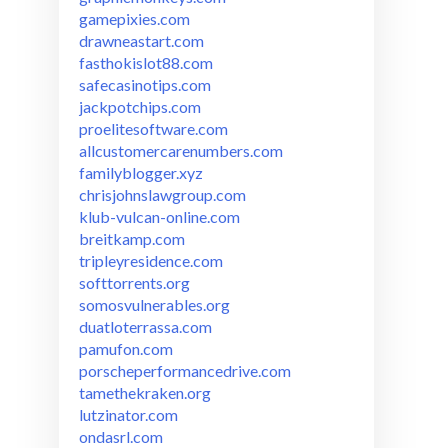
gamepixies.com
drawneastart.com
fasthokislot88.com
safecasinotips.com
jackpotchips.com
proelitesoftware.com
allcustomercarenumbers.com
familyblogger.xyz
chrisjohnslawgroup.com
klub-vulcan-online.com
breitkamp.com
tripleyresidence.com
softtorrents.org
somosvulnerables.org
duatloterrassa.com
pamufon.com
porscheperformancedrive.com
tamethekraken.org
lutzinator.com
ondasrl.com