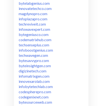
bytelabgenius.com
innovatetechco.com
magdynopro.com
infoplazapro.com
techreviveit.com
infowavexpert.com
bytegeniusco.com
codematrixhub.com
techsenseplus.com
infoboostgenius.com
techwavegen.com
bytesavvypro.com
byteinsightgen.com
digizinetech.com
infomatrixgen.com
innovexarolab.com
infobytetechlab.com
codespherepro.com
codegenixnet.com
bytesourceweb.com