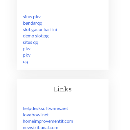
situs pkv
bandarqq
slot gacor hari ini
demo slot pg
situs qq
pkv
pkv
qq
Links
helpdesksoftwares.net
lovabowl.net
homeimprovementit.com
newstribunal.com