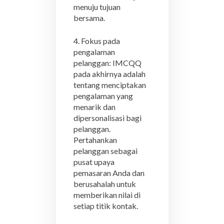
menuju tujuan
bersama.
4. Fokus pada
pengalaman
pelanggan: IMCQQ
pada akhirnya adalah
tentang menciptakan
pengalaman yang
menarik dan
dipersonalisasi bagi
pelanggan.
Pertahankan
pelanggan sebagai
pusat upaya
pemasaran Anda dan
berusahalah untuk
memberikan nilai di
setiap titik kontak.