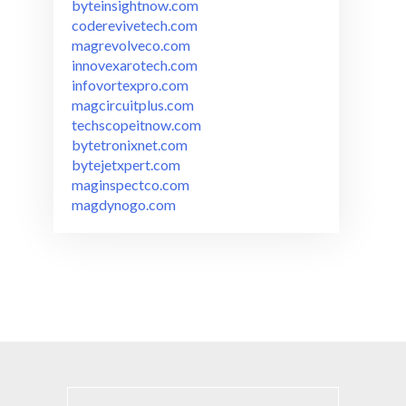
byteinsightnow.com
coderevivetech.com
magrevolveco.com
innovexarotech.com
infovortexpro.com
magcircuitplus.com
techscopeitnow.com
bytetronixnet.com
bytejetxpert.com
maginspectco.com
magdynogo.com