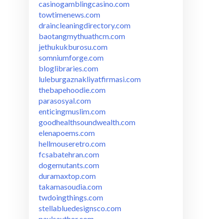
casinogamblingcasino.com
towtimenews.com
draincleaningdirectory.com
baotangmythuathcm.com
jethukukburosu.com
somniumforge.com
bloglibraries.com
luleburgaznakliyatfirmasi.com
thebapehoodie.com
parasosyal.com
enticingmuslim.com
goodhealthsoundwealth.com
elenapoems.com
hellmouseretro.com
fcsabatehran.com
dogemutants.com
duramaxtop.com
takamasoudia.com
twdoingthings.com
stellabluedesignsco.com
paulsauthor.com