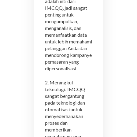
adalah inti dari
IMCQQ, jadi sangat
penting untuk
mengumpulkan,
menganalisis, dan
memanfaatkan data
untuk lebih memahami
pelanggan Anda dan
mendorong kampanye
pemasaran yang
dipersonalisasi.
2. Merangkul
teknologi: IMCQQ
sangat bergantung
pada teknologi dan
otomatisasi untuk
menyederhanakan
proses dan
memberikan
pengalaman yang