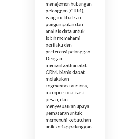
manajemen hubungan
pelanggan (CRM),
yang melibatkan
pengumpulan dan
analisis data untuk
lebih memahami
perilaku dan
preferensi pelanggan.
Dengan
memanfaatkan alat
CRM, bisnis dapat
melakukan
segmentasi audiens,
mempersonalisasi
pesan, dan
menyesuaikan upaya
pemasaran untuk
memenuhi kebutuhan
unik setiap pelanggan.