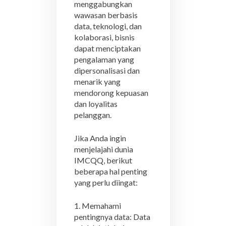
menggabungkan
wawasan berbasis
data, teknologi, dan
kolaborasi, bisnis
dapat menciptakan
pengalaman yang
dipersonalisasi dan
menarik yang
mendorong kepuasan
dan loyalitas
pelanggan.
Jika Anda ingin
menjelajahi dunia
IMCQQ, berikut
beberapa hal penting
yang perlu diingat:
1. Memahami
pentingnya data: Data