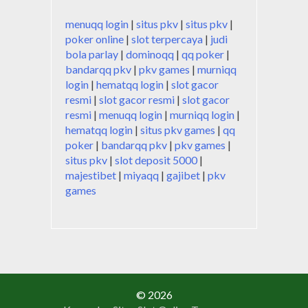
menuqq login
|
situs pkv
|
situs pkv
|
poker online
|
slot terpercaya
|
judi
bola parlay
|
dominoqq
|
qq poker
|
bandarqq pkv
|
pkv games
|
murniqq
login
|
hematqq login
|
slot gacor
resmi
|
slot gacor resmi
|
slot gacor
resmi
|
menuqq login
|
murniqq login
|
hematqq login
|
situs pkv games
|
qq
poker
|
bandarqq pkv
|
pkv games
|
situs pkv
|
slot deposit 5000
|
majestibet
|
miyaqq
|
gajibet
|
pkv
games
© 2026