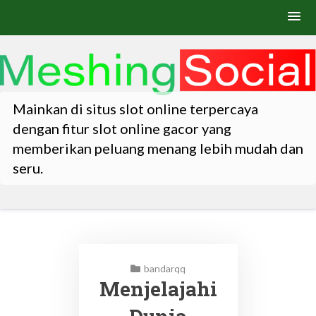
Skip
to
content
Mainkan di situs slot online terpercaya
dengan fitur slot online gacor yang
memberikan peluang menang lebih mudah dan
seru.
bandarqq
Menjelajahi