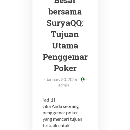
Besar
bersama
SuryaQQ:
Tujuan
Utama
Penggemar
Poker
-
January 30, 2026
-
admin
[ad_1]
Jika Anda seorang
penggemar poker
yang mencari tujuan
terbaik untuk