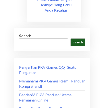
Asikqq: Yang Perlu
Anda Ketahui
Search
Search
Pengertian PKV Games QQ : Suatu
Pengantar
Memahami PKV Games Resmi: Panduan
Komprehensif
Bandar66 PKV: Panduan Utama
Permainan Online