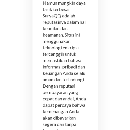
Namun mungkin daya
tarik terbesar
SuryaQQ adalah
reputasinya dalam hal
keadilan dan
keamanan. Situs ini
menggunakan
teknologi enkripsi
tercanggih untuk
memastikan bahwa
informasi pribadi dan
keuangan Anda selalu
aman dan terlindungi.
Dengan reputasi
pembayaran yang
cepat dan andal, Anda
dapat percaya bahwa
kemenangan Anda
akan dibayarkan
segera dan tanpa