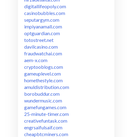
digitallifeopoly.com
casinobubbles.com
seputargym.com
impiyanamall.com
optguardian.com
totostreet.net
davilcasino.com
fraudwatchai.com
aem-x.com
cryptooblogs.com
gameuplevel.com
homethestyle.com
amuldistribution.com
borobuddur.com
wundermusic.com
gamefungames.com
25-minute-timer.com
creativefuntask.com
engrsaifulsaif.com
cheapbtcminers.com