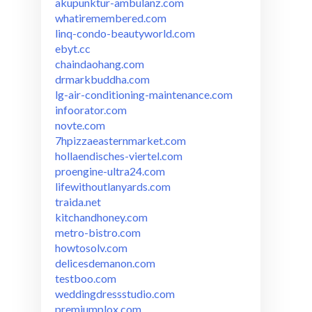
akupunktur-ambulanz.com
whatiremembered.com
linq-condo-beautyworld.com
ebyt.cc
chaindaohang.com
drmarkbuddha.com
lg-air-conditioning-maintenance.com
infoorator.com
novte.com
7hpizzaeasternmarket.com
hollaendisches-viertel.com
proengine-ultra24.com
lifewithoutlanyards.com
traida.net
kitchandhoney.com
metro-bistro.com
howtosolv.com
delicesdemanon.com
testboo.com
weddingdressstudio.com
premiumplox.com