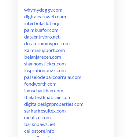
whymydoggy.com
digitalearnweb.com
interbolaslot.org
palmkuafor.com
dataentrypro.net
dreamrummypro.com
kaiminsupport.com
belanjareceh.com
shannonsticker.com
insprationbuzz.com
passeiodebarcoarraial.com
fondworth.com
iamseharkhan.com
thelatestkhabrain.com
digitaldesignproperties.com
sarkariresultex.com
mealizo.com
barknpaws.net
cellostore.info