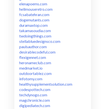
elenapoems.com
hellmouseretro.com
fcsabatehran.com
dogemutants.com
duramaxtop.com
takamasoudia.com
twdoingthings.com
stellabluedesignsco.com
paulsauthor.com
desirablecodeful.com
flexigennet.com
heronameclub.com
medmarket.io
outdoortablez.com
infotomy.com
healthysupplementsolution.com
codespottech.com
techdynogo.com
magchronicle.com
digipediatech.com