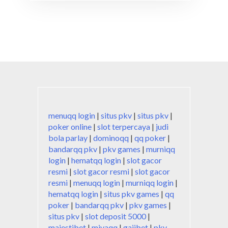
menuqq login
|
situs pkv
|
situs pkv
|
poker online
|
slot terpercaya
|
judi
bola parlay
|
dominoqq
|
qq poker
|
bandarqq pkv
|
pkv games
|
murniqq
login
|
hematqq login
|
slot gacor
resmi
|
slot gacor resmi
|
slot gacor
resmi
|
menuqq login
|
murniqq login
|
hematqq login
|
situs pkv games
|
qq
poker
|
bandarqq pkv
|
pkv games
|
situs pkv
|
slot deposit 5000
|
majestibet
|
miyaqq
|
gajibet
|
pkv