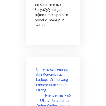
sendiri mengapa
SuryaQQ menjadi
tujuan utama pemain
poker di mana pun.
[ad_2]
Post
Temukan Sensasi
navigation
dan Kegembiraan
Ludoqq: Game yang
Dibicarakan Semua
Orang
Mendefinisikan
Ulang Pengalaman
Poker Online dengan