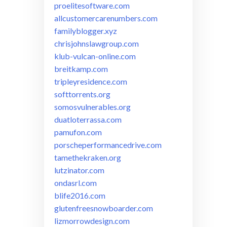
proelitesoftware.com
allcustomercarenumbers.com
familyblogger.xyz
chrisjohnslawgroup.com
klub-vulcan-online.com
breitkamp.com
tripleyresidence.com
softtorrents.org
somosvulnerables.org
duatloterrassa.com
pamufon.com
porscheperformancedrive.com
tamethekraken.org
lutzinator.com
ondasrl.com
blife2016.com
glutenfreesnowboarder.com
lizmorrowdesign.com