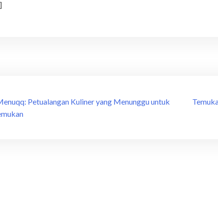
]
st
enuqq: Petualangan Kuliner yang Menunggu untuk
Temuka
emukan
vigation