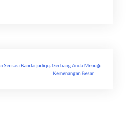
n Sensasi Bandarjudiqq: Gerbang Anda Menuju
Kemenangan Besar