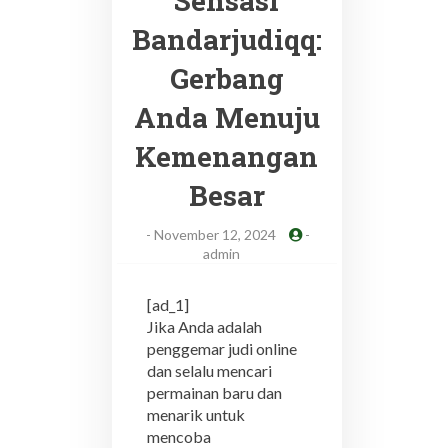
Sensasi
Bandarjudiqq:
Gerbang
Anda Menuju
Kemenangan
Besar
-
November 12, 2024
-
admin
[ad_1]
Jika Anda adalah
penggemar judi online
dan selalu mencari
permainan baru dan
menarik untuk
mencoba