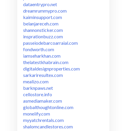
dataentrypro.net
dreamrummypro.com
kaiminsupport.com
belanjareceh.com
shannonsticker.com
insprationbuzz.com
passeiodebarcoarraial.com
fondworth.com
iamseharkhan.com
thelatestkhabrain.com
digitaldesignproperties.com
sarkariresultex.com
mealizo.com
barknpaws.net
cellostore.info
asmediamaker.com
globalthoughtonline.com
moneiify.com
myyatchrentals.com
shalomcandlestores.com