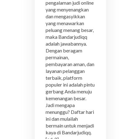
pengalaman judi online
yang menyenangkan
dan mengasyikkan
yang menawarkan
peluang menang besar,
maka Bandarjudiqq
adalah jawabannya.
Dengan beragam
permainan,
pembayaran aman, dan
layanan pelanggan
terbaik, platform
populer ini adalah pintu
gerbang Anda menuju
kemenangan besar.
Jadi mengapa
menunggu? Daftar hari
ini dan mulailah
bermain untuk menjadi
kaya di Bandarjudiqq.