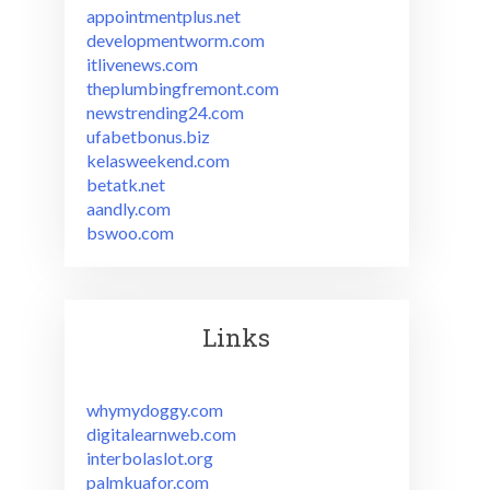
appointmentplus.net
developmentworm.com
itlivenews.com
theplumbingfremont.com
newstrending24.com
ufabetbonus.biz
kelasweekend.com
betatk.net
aandly.com
bswoo.com
Links
whymydoggy.com
digitalearnweb.com
interbolaslot.org
palmkuafor.com