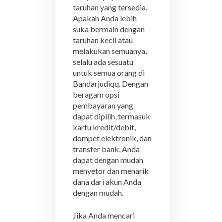
taruhan yang tersedia.
Apakah Anda lebih
suka bermain dengan
taruhan kecil atau
melakukan semuanya,
selalu ada sesuatu
untuk semua orang di
Bandarjudiqq. Dengan
beragam opsi
pembayaran yang
dapat dipilih, termasuk
kartu kredit/debit,
dompet elektronik, dan
transfer bank, Anda
dapat dengan mudah
menyetor dan menarik
dana dari akun Anda
dengan mudah.
Jika Anda mencari