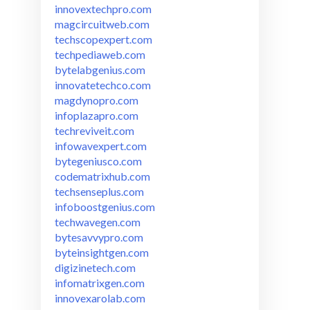
innovextechpro.com
magcircuitweb.com
techscopexpert.com
techpediaweb.com
bytelabgenius.com
innovatetechco.com
magdynopro.com
infoplazapro.com
techreviveit.com
infowavexpert.com
bytegeniusco.com
codematrixhub.com
techsenseplus.com
infoboostgenius.com
techwavegen.com
bytesavvypro.com
byteinsightgen.com
digizinetech.com
infomatrixgen.com
innovexarolab.com