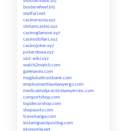
shootermask.biz
busterwheel.biz
shelfari.net
casinorussia.xyz
slotumcasino.xyz
casinoglamour.xyz
casinodollars.xyz
casinojoker.xyz
pokerdewa.xyz
slot-wiki.xyz
watch2match.com
galenaseo.com
myglobaltrustbank.com
employmentlawlawyergo.com
medicalmalpracticelawyersinc.com
comportshop.com
topdecorshop.com
shopasotv.com
travelsanga.com
instantguestposting.com
ekonomie.net