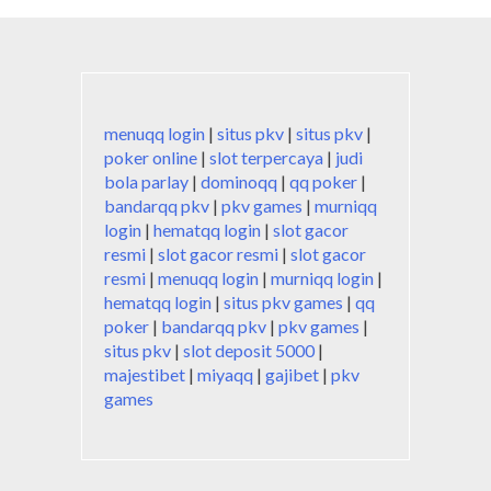
menuqq login
|
situs pkv
|
situs pkv
|
poker online
|
slot terpercaya
|
judi
bola parlay
|
dominoqq
|
qq poker
|
bandarqq pkv
|
pkv games
|
murniqq
login
|
hematqq login
|
slot gacor
resmi
|
slot gacor resmi
|
slot gacor
resmi
|
menuqq login
|
murniqq login
|
hematqq login
|
situs pkv games
|
qq
poker
|
bandarqq pkv
|
pkv games
|
situs pkv
|
slot deposit 5000
|
majestibet
|
miyaqq
|
gajibet
|
pkv
games