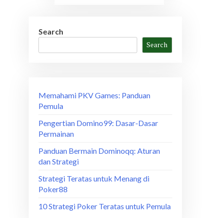
Search
Search
Memahami PKV Games: Panduan
Pemula
Pengertian Domino99: Dasar-Dasar
Permainan
Panduan Bermain Dominoqq: Aturan
dan Strategi
Strategi Teratas untuk Menang di
Poker88
10 Strategi Poker Teratas untuk Pemula