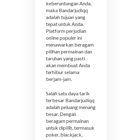
keberuntungan Anda,
maka Bandarjudiqq
adalah tujuan yang
tepat untuk Anda.
Platform perjudian
online populer ini
menawarkan beragam
pilihan permainan dan
taruhan yang pasti
akan membuat Anda
terhibur selama
berjam-jam.
Salah satu daya tarik
terbesar Bandarjudiqq
adalah peluang menang
besar. Dengan
beragam permainan
untuk dipilih, termasuk
poker, blackjack,