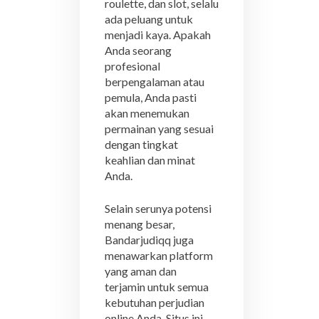
roulette, dan slot, selalu
ada peluang untuk
menjadi kaya. Apakah
Anda seorang
profesional
berpengalaman atau
pemula, Anda pasti
akan menemukan
permainan yang sesuai
dengan tingkat
keahlian dan minat
Anda.
Selain serunya potensi
menang besar,
Bandarjudiqq juga
menawarkan platform
yang aman dan
terjamin untuk semua
kebutuhan perjudian
online Anda. Situs ini