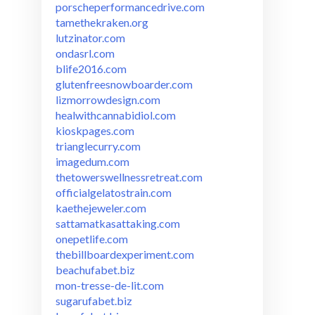
porscheperformancedrive.com
tamethekraken.org
lutzinator.com
ondasrl.com
blife2016.com
glutenfreesnowboarder.com
lizmorrowdesign.com
healwithcannabidiol.com
kioskpages.com
trianglecurry.com
imagedum.com
thetowerswellnessretreat.com
officialgelatostrain.com
kaethejeweler.com
sattamatkasattaking.com
onepetlife.com
thebillboardexperiment.com
beachufabet.biz
mon-tresse-de-lit.com
sugarufabet.biz