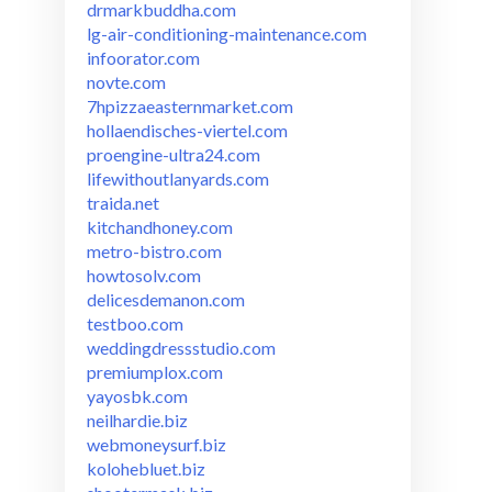
drmarkbuddha.com
lg-air-conditioning-maintenance.com
infoorator.com
novte.com
7hpizzaeasternmarket.com
hollaendisches-viertel.com
proengine-ultra24.com
lifewithoutlanyards.com
traida.net
kitchandhoney.com
metro-bistro.com
howtosolv.com
delicesdemanon.com
testboo.com
weddingdressstudio.com
premiumplox.com
yayosbk.com
neilhardie.biz
webmoneysurf.biz
kolohebluet.biz