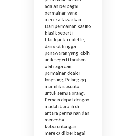
adalah berbagai
permainan yang
mereka tawarkan.
Dari permainan kasino
klasik seperti
blackjack, roulette,
dan slot hingga
penawaran yang lebih
unik seperti taruhan
olahraga dan
permainan dealer
langsung, Pelangiqq
memiliki sesuatu
untuk semua orang.
Pemain dapat dengan
mudah beralih di
antara permainan dan
mencoba
keberuntungan
mereka di berbagai