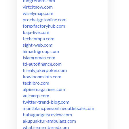
blogreborn.com
virtcitnow.com
wiselymap.com
prochatgptonline.com
forexfactoryhub.com
kaja-live.com
techcompa.com
sight-web.com
himadrigroup.com
islamroman.com
td-autofinance.com
frienlyjokerpoker.com
kowloonnslots.com
techibro.com
alpinemagazines.com
vulcanrp.com
twitter-trend-blog.com
montblancpensonlineoutletsale.com
babygadgetsreview.com
akupunktur-ambulanz.com
whatiremembered.com