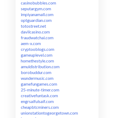
casinobubbles.com
seputargym.com
impiyanamall.com
optguardian.com
totostreet.net
davilcasino.com
fraudwatchai.com
aem-x.com
cryptooblogs.com
gameuplevel.com
homethestyle.com
amuldistribution.com
borobuddur.com
wundermusic.com
gamefungames.com
25-minute-timer.com
creativefuntask.com
engrsaifulsaif.com
cheapbtcminers.com
unionstationtogeorgetown.com