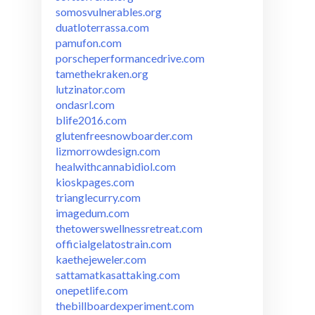
somosvulnerables.org
duatloterrassa.com
pamufon.com
porscheperformancedrive.com
tamethekraken.org
lutzinator.com
ondasrl.com
blife2016.com
glutenfreesnowboarder.com
lizmorrowdesign.com
healwithcannabidiol.com
kioskpages.com
trianglecurry.com
imagedum.com
thetowerswellnessretreat.com
officialgelatostrain.com
kaethejeweler.com
sattamatkasattaking.com
onepetlife.com
thebillboardexperiment.com