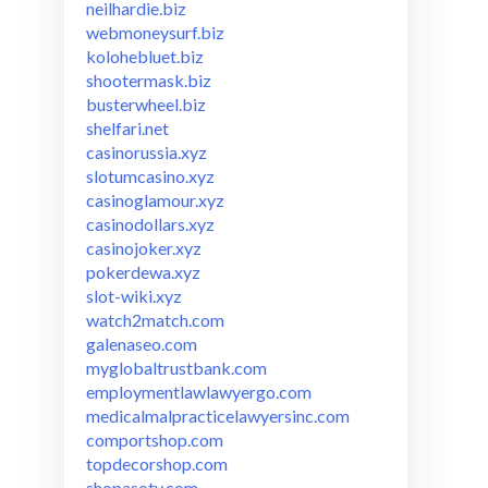
neilhardie.biz
webmoneysurf.biz
kolohebluet.biz
shootermask.biz
busterwheel.biz
shelfari.net
casinorussia.xyz
slotumcasino.xyz
casinoglamour.xyz
casinodollars.xyz
casinojoker.xyz
pokerdewa.xyz
slot-wiki.xyz
watch2match.com
galenaseo.com
myglobaltrustbank.com
employmentlawlawyergo.com
medicalmalpracticelawyersinc.com
comportshop.com
topdecorshop.com
shopasotv.com