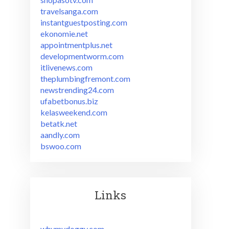
travelsanga.com
instantguestposting.com
ekonomie.net
appointmentplus.net
developmentworm.com
itlivenews.com
theplumbingfremont.com
newstrending24.com
ufabetbonus.biz
kelasweekend.com
betatk.net
aandly.com
bswoo.com
Links
whymydoggy.com