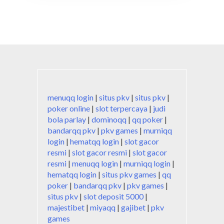
menuqq login
|
situs pkv
|
situs pkv
|
poker online
|
slot terpercaya
|
judi
bola parlay
|
dominoqq
|
qq poker
|
bandarqq pkv
|
pkv games
|
murniqq
login
|
hematqq login
|
slot gacor
resmi
|
slot gacor resmi
|
slot gacor
resmi
|
menuqq login
|
murniqq login
|
hematqq login
|
situs pkv games
|
qq
poker
|
bandarqq pkv
|
pkv games
|
situs pkv
|
slot deposit 5000
|
majestibet
|
miyaqq
|
gajibet
|
pkv
games