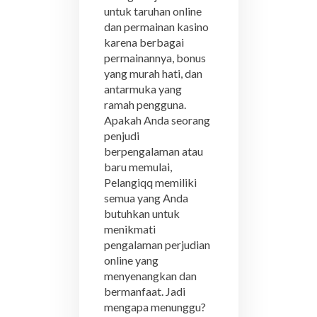
untuk taruhan online
dan permainan kasino
karena berbagai
permainannya, bonus
yang murah hati, dan
antarmuka yang
ramah pengguna.
Apakah Anda seorang
penjudi
berpengalaman atau
baru memulai,
Pelangiqq memiliki
semua yang Anda
butuhkan untuk
menikmati
pengalaman perjudian
online yang
menyenangkan dan
bermanfaat. Jadi
mengapa menunggu?