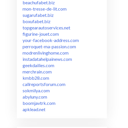
beachufabet.biz
mon-tresse-de-lit.com
sugarufabet.biz
boxufabet.biz
topgearautoservices.net
figurine-jouet.com
your-facebook-address.com
perroquet-ma-passion.com
modrenlivinghome.com
instadatahelpainews.com
geekdailies.com
merchrain.com
kmbb28.com
callreportsforum.com
sokmilya.com
abyluny.com
boomjavtrk.com
apklead.net