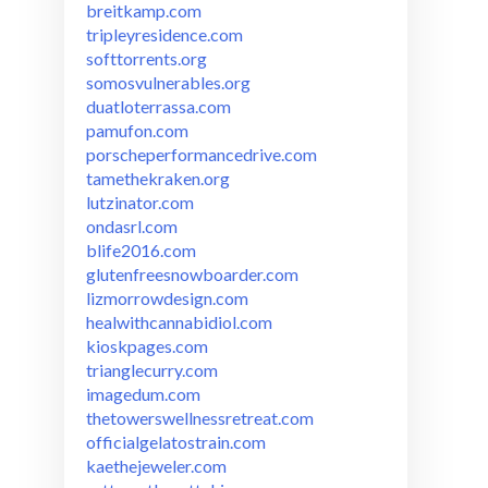
breitkamp.com
tripleyresidence.com
softtorrents.org
somosvulnerables.org
duatloterrassa.com
pamufon.com
porscheperformancedrive.com
tamethekraken.org
lutzinator.com
ondasrl.com
blife2016.com
glutenfreesnowboarder.com
lizmorrowdesign.com
healwithcannabidiol.com
kioskpages.com
trianglecurry.com
imagedum.com
thetowerswellnessretreat.com
officialgelatostrain.com
kaethejeweler.com