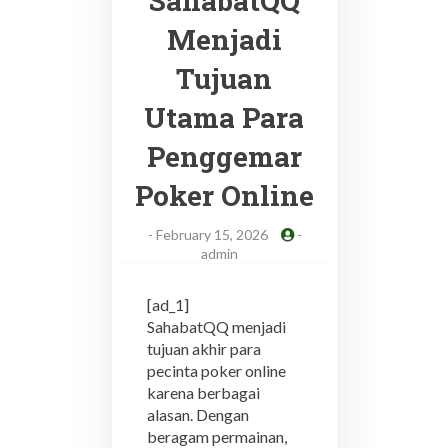
SahabatQQ
Menjadi
Tujuan
Utama Para
Penggemar
Poker Online
-
February 15, 2026
-
admin
[ad_1]
SahabatQQ menjadi
tujuan akhir para
pecinta poker online
karena berbagai
alasan. Dengan
beragam permainan,