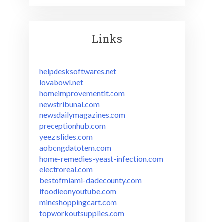
Links
helpdesksoftwares.net
lovabowl.net
homeimprovementit.com
newstribunal.com
newsdailymagazines.com
preceptionhub.com
yeezislides.com
aobongdatotem.com
home-remedies-yeast-infection.com
electroreal.com
bestofmiami-dadecounty.com
ifoodieonyoutube.com
mineshoppingcart.com
topworkoutsupplies.com