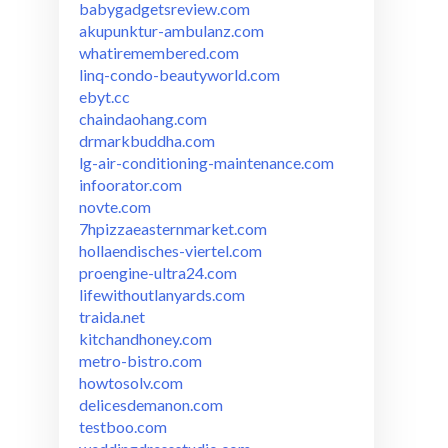
babygadgetsreview.com
akupunktur-ambulanz.com
whatiremembered.com
linq-condo-beautyworld.com
ebyt.cc
chaindaohang.com
drmarkbuddha.com
lg-air-conditioning-maintenance.com
infoorator.com
novte.com
7hpizzaeasternmarket.com
hollaendisches-viertel.com
proengine-ultra24.com
lifewithoutlanyards.com
traida.net
kitchandhoney.com
metro-bistro.com
howtosolv.com
delicesdemanon.com
testboo.com