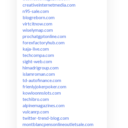
creativeinternetmedia.com
n95-sale.com
blogreborn.com
virtcitnow.com
wiselymap.com
prochatgptonline.com
forexfactoryhub.com
kaja-live.com
techcompa.com
sight-web.com
himadrigroup.com
islamroman.com
td-autofinance.com
frienlyjokerpoker.com
kowloonnslots.com
techibro.com
alpinemagazines.com
vulcanrp.com
twitter-trend-blog.com
montblancpensonlineoutletsale.com