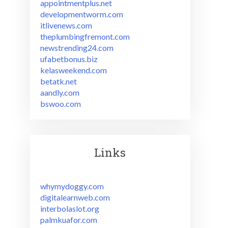
appointmentplus.net
developmentworm.com
itlivenews.com
theplumbingfremont.com
newstrending24.com
ufabetbonus.biz
kelasweekend.com
betatk.net
aandly.com
bswoo.com
Links
whymydoggy.com
digitalearnweb.com
interbolaslot.org
palmkuafor.com