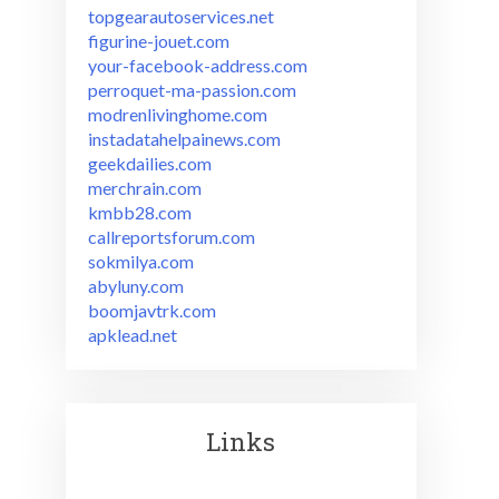
topgearautoservices.net
figurine-jouet.com
your-facebook-address.com
perroquet-ma-passion.com
modrenlivinghome.com
instadatahelpainews.com
geekdailies.com
merchrain.com
kmbb28.com
callreportsforum.com
sokmilya.com
abyluny.com
boomjavtrk.com
apklead.net
Links