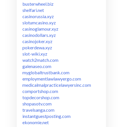
busterwheel.biz
shelfari.net
casinorussia.xyz
slotumcasino.xyz
casinoglamour.xyz
casinodollars.xyz
casinojoker.xyz
pokerdewa.xyz
slot-wiki.xyz
watch2match.com
galenaseo.com
myglobaltrustbank.com
employmentlawlawyergo.com
medicalmalpracticelawyersinc.com
comportshop.com
topdecorshop.com
shopasotv.com
travelsanga.com
instantguestposting.com
ekonomie.net