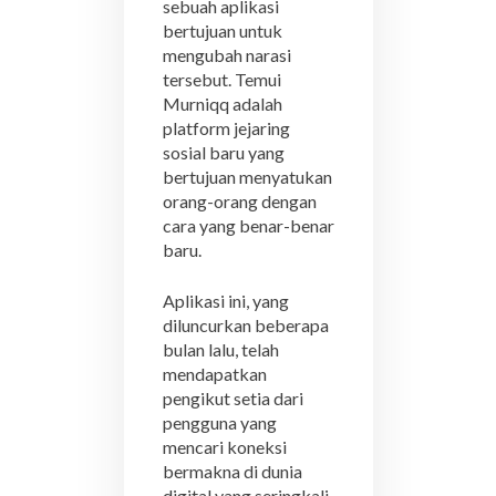
sebuah aplikasi
bertujuan untuk
mengubah narasi
tersebut. Temui
Murniqq adalah
platform jejaring
sosial baru yang
bertujuan menyatukan
orang-orang dengan
cara yang benar-benar
baru.
Aplikasi ini, yang
diluncurkan beberapa
bulan lalu, telah
mendapatkan
pengikut setia dari
pengguna yang
mencari koneksi
bermakna di dunia
digital yang seringkali