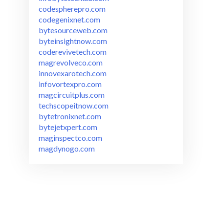
codespherepro.com
codegenixnet.com
bytesourceweb.com
byteinsightnow.com
coderevivetech.com
magrevolveco.com
innovexarotech.com
infovortexpro.com
magcircuitplus.com
techscopeitnow.com
bytetronixnet.com
bytejetxpert.com
maginspectco.com
magdynogo.com