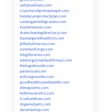
sattamatkaes.com
crunchyrollpremiumapk.com
hondacareprotectplan.com
casinogamblingcasino.com
towtimenews.com
draincleaningdirectory.com
baotangmythuathcm.com
jethukukburosu.com
somniumforge.com
bloglibraries.com
luleburgaznakliyatfirmasi.com
thebapehoodie.com
parasosyal.com
enticingmuslim.com
goodhealthsoundwealth.com
elenapoems.com
hellmouseretro.com
fcsabatehran.com
dogemutants.com
duramaxtop.com