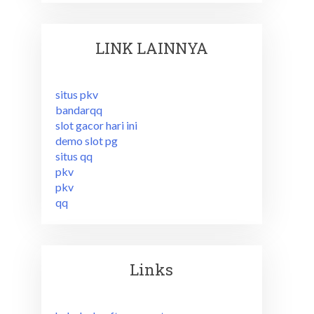
LINK LAINNYA
situs pkv
bandarqq
slot gacor hari ini
demo slot pg
situs qq
pkv
pkv
qq
Links