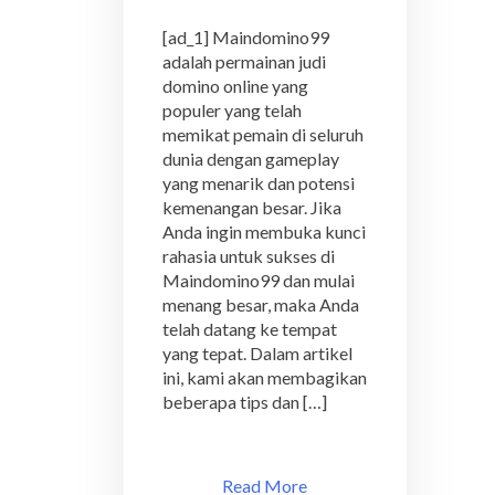
[ad_1] Maindomino99
adalah permainan judi
domino online yang
populer yang telah
memikat pemain di seluruh
dunia dengan gameplay
yang menarik dan potensi
kemenangan besar. Jika
Anda ingin membuka kunci
rahasia untuk sukses di
Maindomino99 dan mulai
menang besar, maka Anda
telah datang ke tempat
yang tepat. Dalam artikel
ini, kami akan membagikan
beberapa tips dan […]
Read More