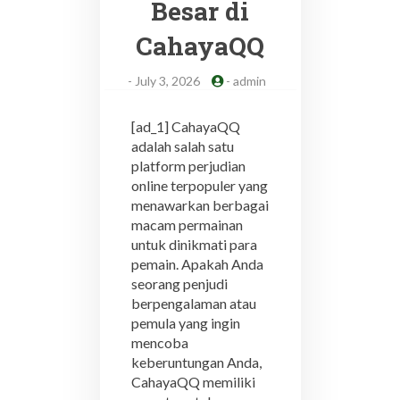
Besar di
CahayaQQ
-
July 3, 2026
-
admin
[ad_1] CahayaQQ
adalah salah satu
platform perjudian
online terpopuler yang
menawarkan berbagai
macam permainan
untuk dinikmati para
pemain. Apakah Anda
seorang penjudi
berpengalaman atau
pemula yang ingin
mencoba
keberuntungan Anda,
CahayaQQ memiliki