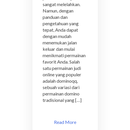
sangat melelahkan.
Namun, dengan
panduan dan
pengetahuan yang
tepat, Anda dapat
dengan mudah
menemukan jalan
keluar dan mulai
menikmati permainan
favorit Anda. Salah
satu permainan judi
online yang populer
adalah dominoqq,
sebuah variasi dari
permainan domino
tradisional yang […]
Read More