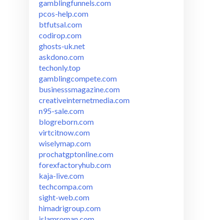
gamblingfunnels.com
pcos-help.com
btfutsal.com
codirop.com
ghosts-uk.net
askdono.com
techonly.top
gamblingcompete.com
businesssmagazine.com
creativeinternetmedia.com
n95-sale.com
blogreborn.com
virtcitnow.com
wiselymap.com
prochatgptonline.com
forexfactoryhub.com
kaja-live.com
techcompa.com
sight-web.com
himadrigroup.com
islamroman.com