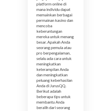
platform online di
mana individu dapat
memainkan berbagai
permainan kasino dan
mencoba
keberuntungan
mereka untuk menang
besar. Apakah Anda
seorang pemula atau
pro berpengalaman,
selalu ada cara untuk
meningkatkan
keterampilan Anda
dan meningkatkan
peluang keberhasilan
Anda di JurusQQ.
Berikut adalah
beberapa tips untuk
membantu Anda
beralih dari seorang