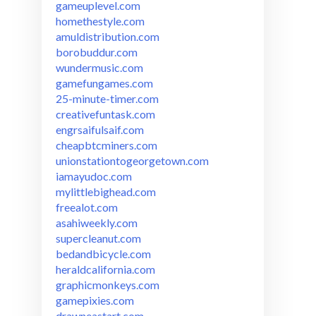
gameuplevel.com
homethestyle.com
amuldistribution.com
borobuddur.com
wundermusic.com
gamefungames.com
25-minute-timer.com
creativefuntask.com
engrsaifulsaif.com
cheapbtcminers.com
unionstationtogeorgetown.com
iamayudoc.com
mylittlebighead.com
freealot.com
asahiweekly.com
supercleanut.com
bedandbicycle.com
heraldcalifornia.com
graphicmonkeys.com
gamepixies.com
drawneastart.com