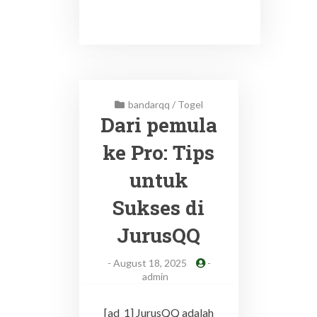
bandarqq
/
Togel
Dari pemula
ke Pro: Tips
untuk
Sukses di
JurusQQ
-
August 18, 2025
-
admin
[ad_1] JurusQQ adalah