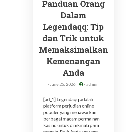
Panduan Orang
Dalam
Legendaqq: Tip
dan Trik untuk
Memaksimalkan
Kemenangan
Anda
-
June 25, 2026
-
admin
[ad_1] Legendaqq adalah
platform perjudian online
populer yang menawarkan
berbagai macam permainan
kasino untuk dinikmati para
pemain. Baik Anda seorang