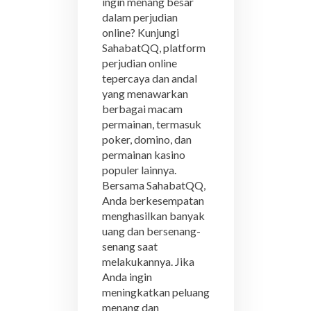
ingin menang besar
dalam perjudian
online? Kunjungi
SahabatQQ, platform
perjudian online
tepercaya dan andal
yang menawarkan
berbagai macam
permainan, termasuk
poker, domino, dan
permainan kasino
populer lainnya.
Bersama SahabatQQ,
Anda berkesempatan
menghasilkan banyak
uang dan bersenang-
senang saat
melakukannya. Jika
Anda ingin
meningkatkan peluang
menang dan