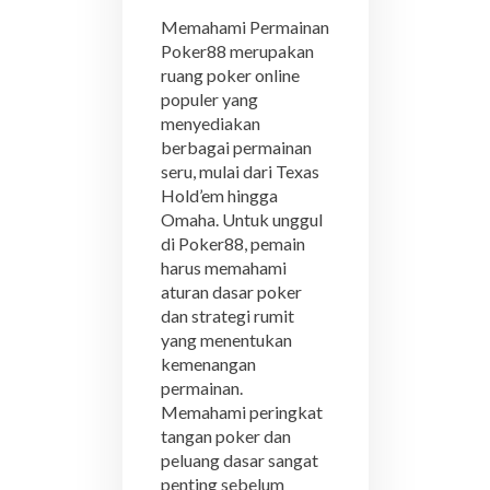
Memahami Permainan
Poker88 merupakan
ruang poker online
populer yang
menyediakan
berbagai permainan
seru, mulai dari Texas
Hold’em hingga
Omaha. Untuk unggul
di Poker88, pemain
harus memahami
aturan dasar poker
dan strategi rumit
yang menentukan
kemenangan
permainan.
Memahami peringkat
tangan poker dan
peluang dasar sangat
penting sebelum