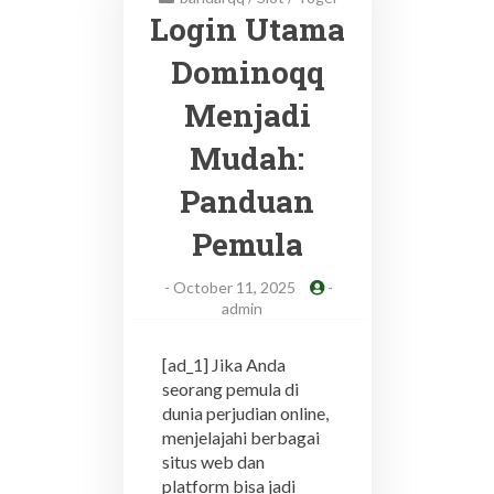
Login Utama
Dominoqq
Menjadi
Mudah:
Panduan
Pemula
-
October 11, 2025
-
admin
[ad_1] Jika Anda
seorang pemula di
dunia perjudian online,
menjelajahi berbagai
situs web dan
platform bisa jadi