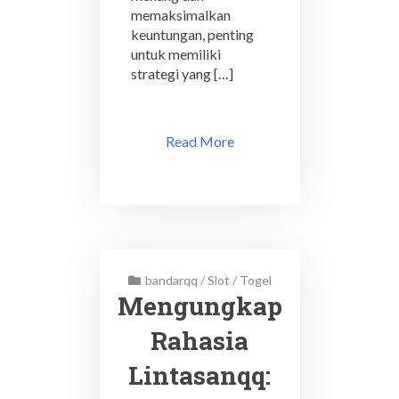
memaksimalkan
keuntungan, penting
untuk memiliki
strategi yang […]
Read More
bandarqq
/
Slot
/
Togel
Mengungkap
Rahasia
Lintasanqq: