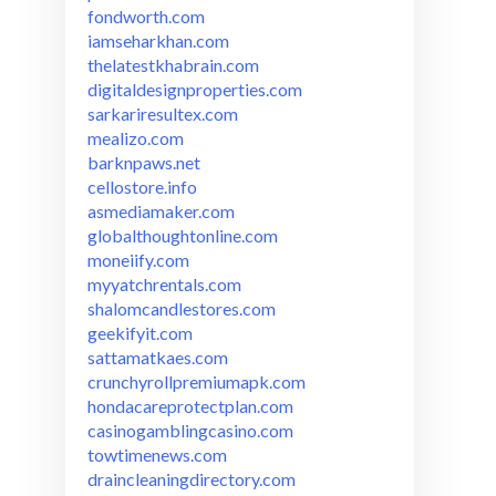
fondworth.com
iamseharkhan.com
thelatestkhabrain.com
digitaldesignproperties.com
sarkariresultex.com
mealizo.com
barknpaws.net
cellostore.info
asmediamaker.com
globalthoughtonline.com
moneiify.com
myyatchrentals.com
shalomcandlestores.com
geekifyit.com
sattamatkaes.com
crunchyrollpremiumapk.com
hondacareprotectplan.com
casinogamblingcasino.com
towtimenews.com
draincleaningdirectory.com