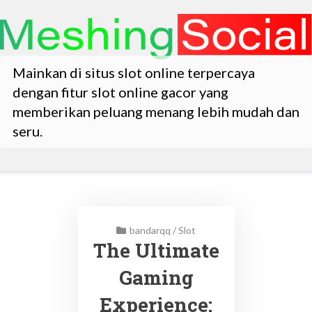
Skip
to
content
Mainkan di situs slot online terpercaya
dengan fitur slot online gacor yang
memberikan peluang menang lebih mudah dan
seru.
bandarqq
/
Slot
The Ultimate
Gaming
Experience: