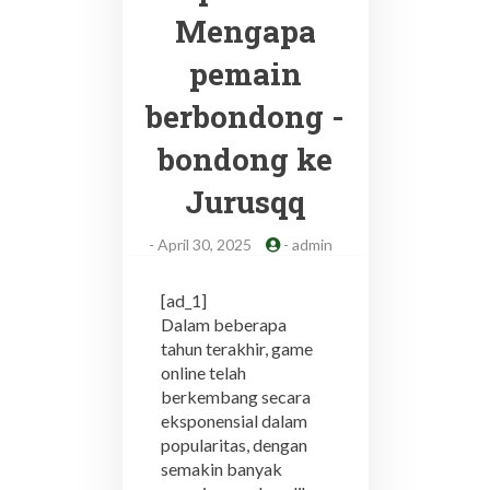
Mengapa
pemain
berbondong -
bondong ke
Jurusqq
-
April 30, 2025
-
admin
[ad_1]
Dalam beberapa
tahun terakhir, game
online telah
berkembang secara
eksponensial dalam
popularitas, dengan
semakin banyak