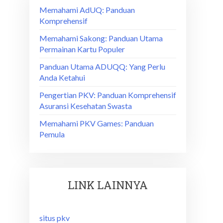
Memahami AdUQ: Panduan
Komprehensif
Memahami Sakong: Panduan Utama
Permainan Kartu Populer
Panduan Utama ADUQQ: Yang Perlu
Anda Ketahui
Pengertian PKV: Panduan Komprehensif
Asuransi Kesehatan Swasta
Memahami PKV Games: Panduan
Pemula
LINK LAINNYA
situs pkv