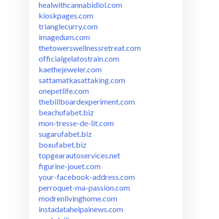
healwithcannabidiol.com
kioskpages.com
trianglecurry.com
imagedum.com
thetowerswellnessretreat.com
officialgelatostrain.com
kaethejeweler.com
sattamatkasattaking.com
onepetlife.com
thebillboardexperiment.com
beachufabet.biz
mon-tresse-de-lit.com
sugarufabet.biz
boxufabet.biz
topgearautoservices.net
figurine-jouet.com
your-facebook-address.com
perroquet-ma-passion.com
modrenlivinghome.com
instadatahelpainews.com