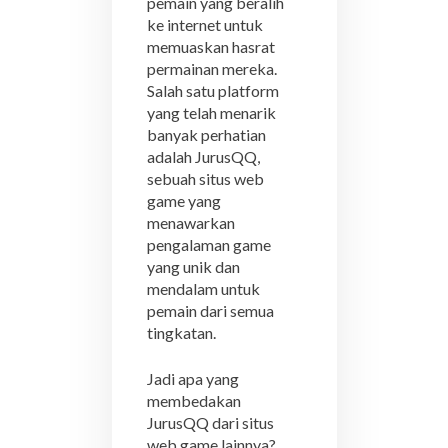
pemain yang beralih
ke internet untuk
memuaskan hasrat
permainan mereka.
Salah satu platform
yang telah menarik
banyak perhatian
adalah JurusQQ,
sebuah situs web
game yang
menawarkan
pengalaman game
yang unik dan
mendalam untuk
pemain dari semua
tingkatan.
Jadi apa yang
membedakan
JurusQQ dari situs
web game lainnya?