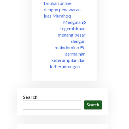
navigation
taruhan online
dengan penawaran
luas Murahqq
Mengalami
kegembiraan
menang besar
dengan
maindomino99:
permainan
keterampilan dan
keberuntungan
Search
Search