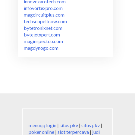
innovexarotech.com
infovortexpro.com
magcircuitplus.com
techscopeitnow.com
bytetronixnet.com
bytejetxpert.com
maginspectco.com
magdynogo.com
menuqq login
|
situs pkv
|
situs pkv
|
poker online
|
slot terpercaya
|
judi