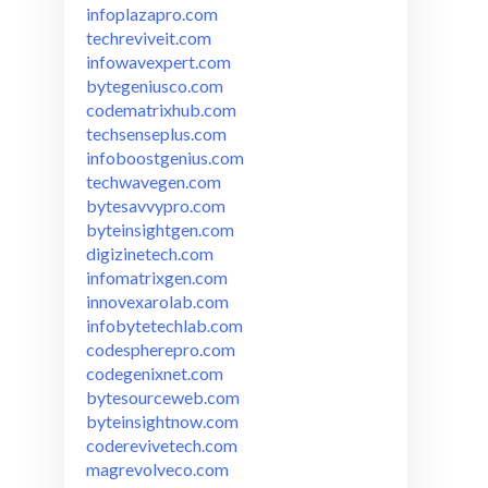
infoplazapro.com
techreviveit.com
infowavexpert.com
bytegeniusco.com
codematrixhub.com
techsenseplus.com
infoboostgenius.com
techwavegen.com
bytesavvypro.com
byteinsightgen.com
digizinetech.com
infomatrixgen.com
innovexarolab.com
infobytetechlab.com
codespherepro.com
codegenixnet.com
bytesourceweb.com
byteinsightnow.com
coderevivetech.com
magrevolveco.com