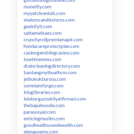
moneiify.com
myyatchrentals.com
shalomcandlestores.com
geekifyit.com
sattamatkaes.com
crunchyrollpremiumapk.com
hondacareprotectplan.com
casinogamblingcasino.com
towtimenews.com
draincleaningdirectory.com
baotangmythuathcm.com
jethukukburosu.com
somniumforge.com
bloglibraries.com
luleburgaznakliyatfirmasi.com
thebapehoodie.com
parasosyal.com
enticingmuslim.com
goodhealthsoundwealth.com
elenapoems.com