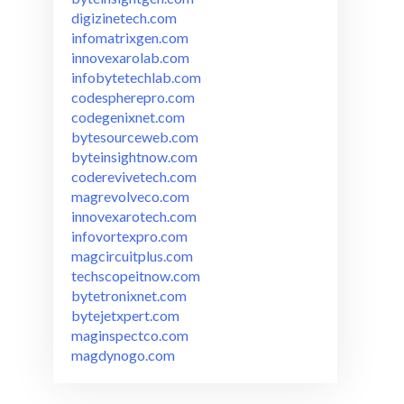
digizinetech.com
infomatrixgen.com
innovexarolab.com
infobytetechlab.com
codespherepro.com
codegenixnet.com
bytesourceweb.com
byteinsightnow.com
coderevivetech.com
magrevolveco.com
innovexarotech.com
infovortexpro.com
magcircuitplus.com
techscopeitnow.com
bytetronixnet.com
bytejetxpert.com
maginspectco.com
magdynogo.com