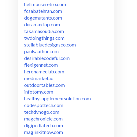
hellmouseretro.com
fcsabatehran.com
dogemutants.com
duramaxtop.com
takamasoudia.com
twdoingthings.com
stellabluedesignsco.com
paulsauthor.com
desirablecodeful.com
flexigennet.com
heronameclub.com
medmarket.io
outdoortablez.com
infotomy.com
healthysupplementsolution.com
codespottech.com
techdynogo.com
magchronicle.com
digipediatech.com
maglinkitnow.com