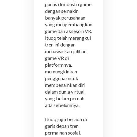
panas di industri game,
dengan semakin
banyak perusahaan
yang mengembangkan
game dan aksesori VR.
Ituqq telah merangkul
tren ini dengan
menawarkan pilihan
game VR di
platformnya,
memungkinkan
pengguna untuk
membenamkan diri
dalam dunia virtual
yang belum pernah
ada sebelumnya.
Ituqq juga berada di
garis depan tren
permainan sosial.