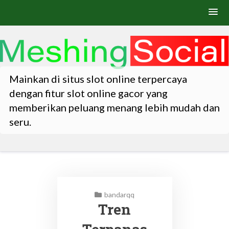
Skip
to
content
Mainkan di situs slot online terpercaya
dengan fitur slot online gacor yang
memberikan peluang menang lebih mudah dan
seru.
bandarqq
Tren