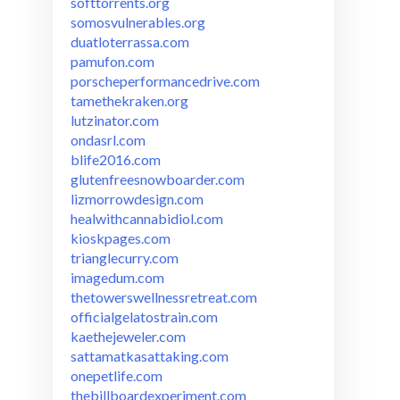
softtorrents.org
somosvulnerables.org
duatloterrassa.com
pamufon.com
porscheperformancedrive.com
tamethekraken.org
lutzinator.com
ondasrl.com
blife2016.com
glutenfreesnowboarder.com
lizmorrowdesign.com
healwithcannabidiol.com
kioskpages.com
trianglecurry.com
imagedum.com
thetowerswellnessretreat.com
officialgelatostrain.com
kaethejeweler.com
sattamatkasattaking.com
onepetlife.com
thebillboardexperiment.com