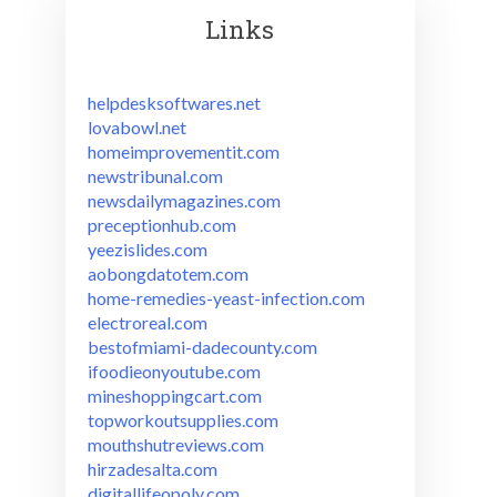
Links
helpdesksoftwares.net
lovabowl.net
homeimprovementit.com
newstribunal.com
newsdailymagazines.com
preceptionhub.com
yeezislides.com
aobongdatotem.com
home-remedies-yeast-infection.com
electroreal.com
bestofmiami-dadecounty.com
ifoodieonyoutube.com
mineshoppingcart.com
topworkoutsupplies.com
mouthshutreviews.com
hirzadesalta.com
digitallifeopoly.com