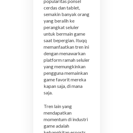
popularitas ponsel
cerdas dan tablet,
semakin banyak orang
yang beralih ke
perangkat seluler
untuk bermain game
saat bepergian. Ituqq
memanfaatkan tren ini
dengan menawarkan
platform ramah seluler
yang memungkinkan
pengguna memainkan
game favorit mereka
kapan saja, di mana
saja.
Tren lain yang
mendapatkan
momentum di industri
game adalah
kebangkitan esports.