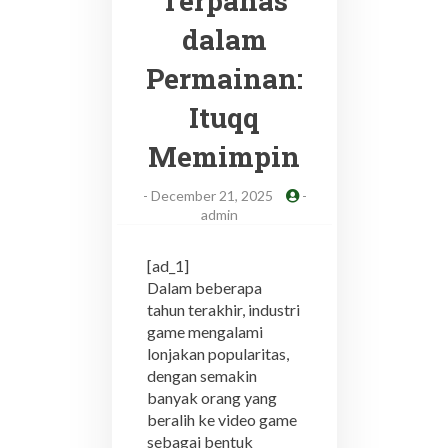
Terpanas
dalam
Permainan:
Ituqq
Memimpin
-
December 21, 2025
-
admin
[ad_1]
Dalam beberapa
tahun terakhir, industri
game mengalami
lonjakan popularitas,
dengan semakin
banyak orang yang
beralih ke video game
sebagai bentuk