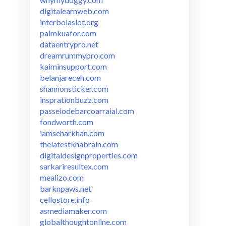
digitalearnweb.com
interbolaslot.org
palmkuafor.com
dataentrypro.net
dreamrummypro.com
kaiminsupport.com
belanjareceh.com
shannonsticker.com
insprationbuzz.com
passeiodebarcoarraial.com
fondworth.com
iamseharkhan.com
thelatestkhabrain.com
digitaldesignproperties.com
sarkariresultex.com
mealizo.com
barknpaws.net
cellostore.info
asmediamaker.com
globalthoughtonline.com