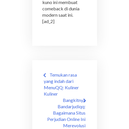
kuno ini membuat
comeback di dunia
modern saat ini.
[ad_2]
Post
Temukan rasa
navigation
yang indah dari
MenuQQ: Kuliner
Kuliner
Bangkitnya
Bandarjudiqq:
Bagaimana Situs
Perjudian Online Ini
Merevolusi