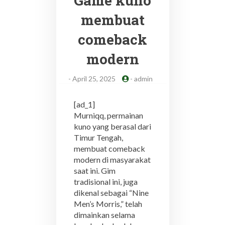
Game kuno
membuat
comeback
modern
-
April 25, 2025
-
admin
[ad_1]
Murniqq, permainan
kuno yang berasal dari
Timur Tengah,
membuat comeback
modern di masyarakat
saat ini. Gim
tradisional ini, juga
dikenal sebagai “Nine
Men’s Morris,” telah
dimainkan selama