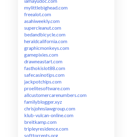
iamayudoc.com
mylittlebighead.com
freealot.com
asahiweekly.com
supercleanut.com
bedandbicycle.com
heraldcalifornia.com
graphicmonkeys.com
gamepixies.com
drawneastart.com
fasthokislot88.com
safecasinotips.com
jackpotchips.com
proelitesoftware.com
allcustomercarenumbers.com
familyblogger.xyz
chrisjohnslawgroup.com
klub-vulcan-online.com
breitkamp.com
tripleyresidence.com
softtorrents.org