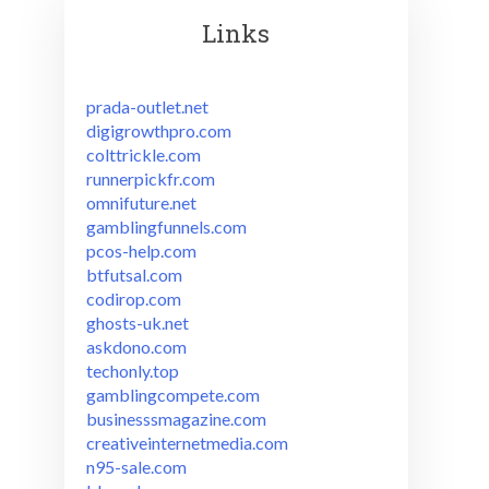
Links
prada-outlet.net
digigrowthpro.com
colttrickle.com
runnerpickfr.com
omnifuture.net
gamblingfunnels.com
pcos-help.com
btfutsal.com
codirop.com
ghosts-uk.net
askdono.com
techonly.top
gamblingcompete.com
businesssmagazine.com
creativeinternetmedia.com
n95-sale.com