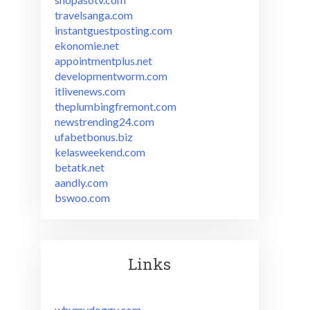
travelsanga.com
instantguestposting.com
ekonomie.net
appointmentplus.net
developmentworm.com
itlivenews.com
theplumbingfremont.com
newstrending24.com
ufabetbonus.biz
kelasweekend.com
betatk.net
aandly.com
bswoo.com
Links
whymydoggy.com