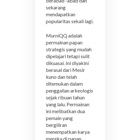
berabad -abad dan
sekarang
mendapatkan
popularitas sekali lagi.
MurniQQ adalah
permainan papan
strategis yang mudah
dipelajari tetapi sulit
dikuasai. Ini diyakini
berasal dari Mesir
kuno dan telah
ditemukan dalam
penggalian arkeologis
sejak ribuan tahun
yang lalu. Permainan
ini melibatkan dua
pemain yang
bergiliran
menempatkan karya
mereka di papan