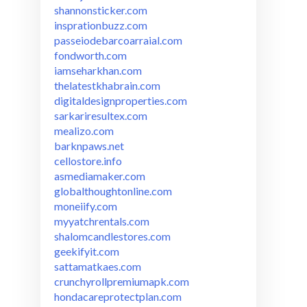
shannonsticker.com
insprationbuzz.com
passeiodebarcoarraial.com
fondworth.com
iamseharkhan.com
thelatestkhabrain.com
digitaldesignproperties.com
sarkariresultex.com
mealizo.com
barknpaws.net
cellostore.info
asmediamaker.com
globalthoughtonline.com
moneiify.com
myyatchrentals.com
shalomcandlestores.com
geekifyit.com
sattamatkaes.com
crunchyrollpremiumapk.com
hondacareprotectplan.com