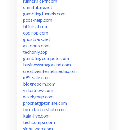
runnerpickfr.com
omnifuture.net
gamblingfunnels.com
pcos-help.com
btfutsal.com
codirop.com
ghosts-uk.net
askdono.com
techonly.top
gamblingcompete.com
businesssmagazine.com
creativeinternetmedia.com
n95-sale.com
blogreborn.com
virtcitnow.com
wiselymap.com
prochatgptonline.com
forexfactoryhub.com
kaja-live.com
techcompa.com
sight-web.com