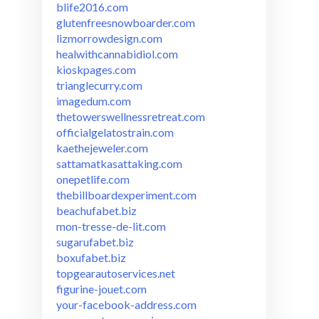
blife2016.com
glutenfreesnowboarder.com
lizmorrowdesign.com
healwithcannabidiol.com
kioskpages.com
trianglecurry.com
imagedum.com
thetowerswellnessretreat.com
officialgelatostrain.com
kaethejeweler.com
sattamatkasattaking.com
onepetlife.com
thebillboardexperiment.com
beachufabet.biz
mon-tresse-de-lit.com
sugarufabet.biz
boxufabet.biz
topgearautoservices.net
figurine-jouet.com
your-facebook-address.com