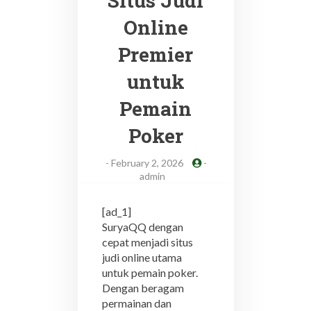
Situs Judi
Online
Premier
untuk
Pemain
Poker
-
February 2, 2026
-
admin
[ad_1]
SuryaQQ dengan
cepat menjadi situs
judi online utama
untuk pemain poker.
Dengan beragam
permainan dan