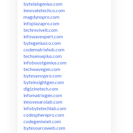
bytelabgenius.com
innovatetechco.com
magdynopro.com
infoplazapro.com
techreviveit.com
infowavexpert.com
bytegeniusco.com
codematrixhub.com
techsenseplus.com
infoboostgenius.com
techwavegen.com
bytesavvypro.com
byteinsightgen.com
digizinetech.com
infomatrixgen.com
innovexarolab.com
infobytetechlab.com
codespherepro.com
codegenixnet.com
bytesourceweb.com