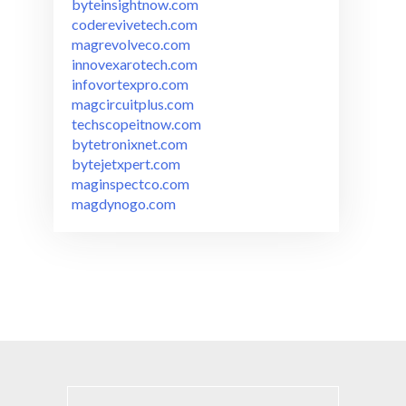
byteinsightnow.com
coderevivetech.com
magrevolveco.com
innovexarotech.com
infovortexpro.com
magcircuitplus.com
techscopeitnow.com
bytetronixnet.com
bytejetxpert.com
maginspectco.com
magdynogo.com