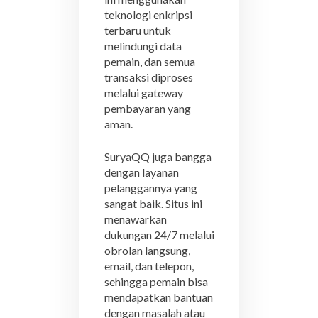
teknologi enkripsi
terbaru untuk
melindungi data
pemain, dan semua
transaksi diproses
melalui gateway
pembayaran yang
aman.
SuryaQQ juga bangga
dengan layanan
pelanggannya yang
sangat baik. Situs ini
menawarkan
dukungan 24/7 melalui
obrolan langsung,
email, dan telepon,
sehingga pemain bisa
mendapatkan bantuan
dengan masalah atau